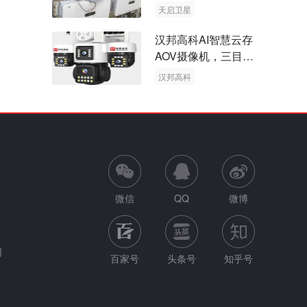
天启卫星
卫星物联网
汉邦高科AI智慧云存
AOV摄像机，三目太
阳能多摄球机
汉邦高科
AOV摄像机
太阳能多摄球机
微信
QQ
微博
网
百家号
头条号
知乎号