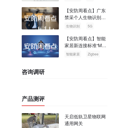
【安防周看点】广东
禁采个人生物识别信
息 中国5G基站占全
生物识别
5G
球70%
【安防周看点】智能
家居新连接标准“Matt
er” Zigbee联盟更名
智能家居
Zigbee
咨询调研
产品测评
天启低轨卫星物联网
通用网关