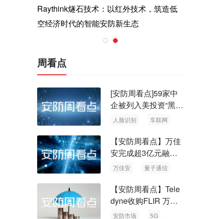
与医疗运
Raythink燧石技术：以红外技术，筑造低
智联航空
空经济时代的智能安防新生态
输行业创
周看点
[安防周看点]59家中
企被列入美投资“黑名
单” 中国信通院启动
人脸识别
车联网
可信人脸识别测试
【安防周看点】万佳
安完成超3亿元融资
国内首批量子通信标
万佳安
量子通信
准出台
【安防周看点】Tele
dyne收购FLIR 万物
云新品牌“万御安防”
安防市场
5G