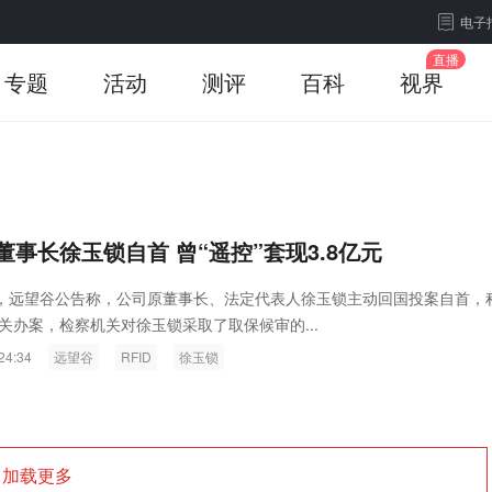
电子
专题
活动
测评
百科
视界
董事长徐玉锁自首 曾“遥控”套现3.8亿元
远望谷公告称，公司原董事长、法定代表人徐玉锁主动回国投案自首，
关办案，检察机关对徐玉锁采取了取保候审的...
24:34
远望谷
RFID
徐玉锁
加载更多