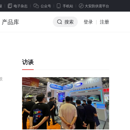
报
电子杂志
公众号
手机站
大安防供需平台
产品库
搜索
登录
|
注册
访谈
积