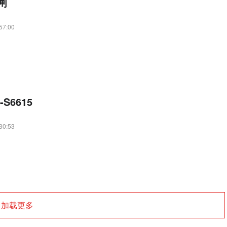
闸
57:00
S6615
30:53
加载更多