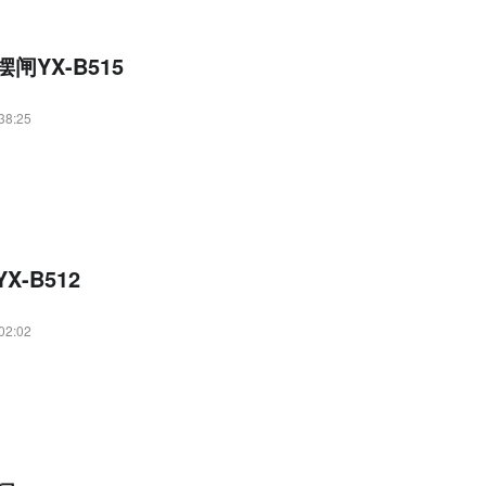
闸YX-B515
38:25
X-B512
02:02