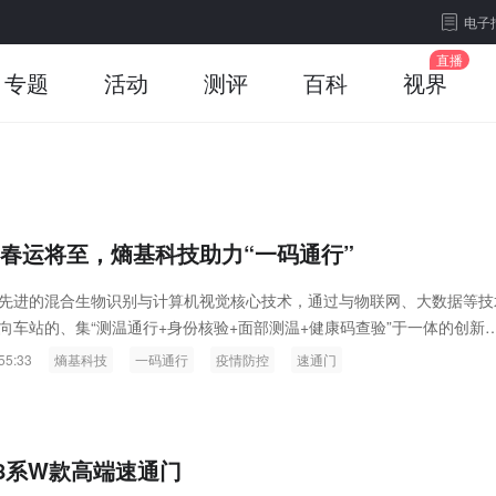
电子
专题
活动
测评
百科
视界
|春运将至，熵基科技助力“一码通行”
先进的混合生物识别与计算机视觉核心技术，通过与物联网、大数据等技
向车站的、集“测温通行+身份核验+面部测温+健康码查验”于一体的创新
55:33
熵基科技
一码通行
疫情防控
速通门
8系W款高端速通门