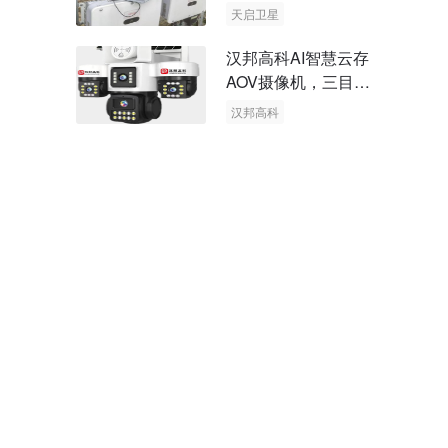
天启卫星
卫星物联网
汉邦高科AI智慧云存
AOV摄像机，三目太
阳能多摄球机
汉邦高科
AOV摄像机
太阳能多摄球机