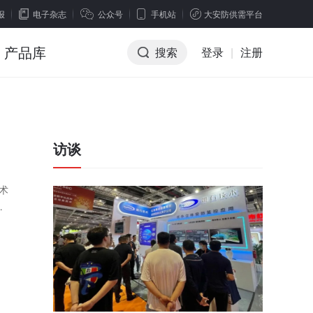
报
电子杂志
公众号
手机站
大安防供需平台
产品库
搜索
登录
|
注册
访谈
术
场