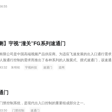
ink燧石技术：以红外技术，筑造低
智联航空：无人机赋能应急救援
56:55
代的智能安防新生态
输行业创新
测】宇视“潼关”FG系列速通门
有限公司是中国高端视频产品供应商。为适应飞速发展的出入口通行需求
人脸通行控制的需求而推出了各种系列的人脸翼式、摆式速通门，该速通
度学习，神经网络算法的人脸识别系统，并增加集成了门禁卡、身份证、
43:32
朱明初
宇视科技
速通门
道闸
别方式的专业技术。产品结构制作精良，功能强大具备高识别率、大库容
快等特点，特别是支持人脸活体检测，并提供完备的应用方案。非常适合
别身份的出入口自助通关场合使用。
通门
门禁控制系统，是现代出入口控制的重要组成部分之一。
33:50
门禁控制
速通门