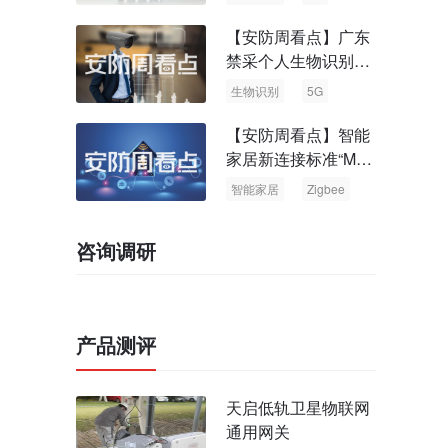
【安防周看点】广东
禁采个人生物识别信
息 中国5G基站占全
生物识别
5G
球70%
【安防周看点】智能
家居新连接标准“Matt
er” Zigbee联盟更名
智能家居
Zigbee
咨询调研
产品测评
天启低轨卫星物联网
通用网关