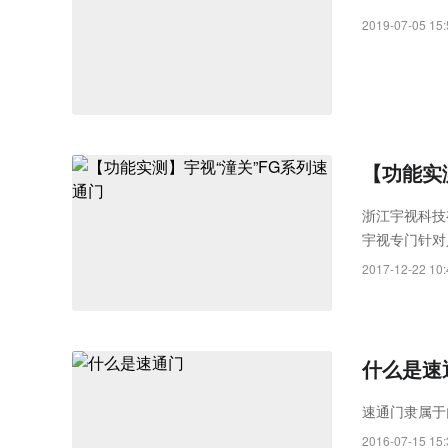
Rayth
2019-07-05 15:
空经济时
【功能实
浙江宇视科技
宇视专门针对
主要采用了深
2017-12-22 10:
维码等多种识
捕获快、识别
种需要人脸识
什么是速
速通门隶属于
2016-07-15 15: