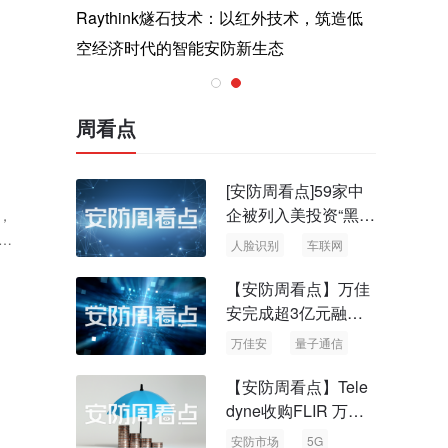
与医疗运
Raythink燧石技术：以红外技术，筑造低
智联航空
空经济时代的智能安防新生态
输行业创
周看点
[安防周看点]59家中
企被列入美投资“黑名
，
单” 中国信通院启动
门
人脸识别
车联网
可信人脸识别测试
二
、
【安防周看点】万佳
各
安完成超3亿元融资
国内首批量子通信标
万佳安
量子通信
准出台
【安防周看点】Tele
dyne收购FLIR 万物
云新品牌“万御安防”
安防市场
5G