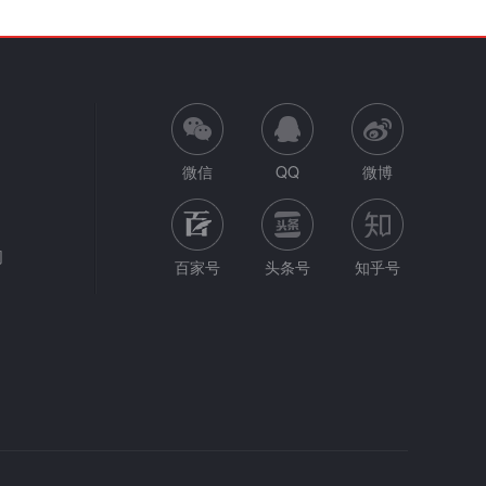
微信
QQ
微博
网
百家号
头条号
知乎号