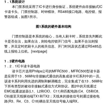
1．1系统设计
本门禁系统采用了IC卡进行身份验证，系统硬件由非接触式IC
卡读卡头、
门禁控制
器、时钟模块、RS485接口电路、电控锁、报
警器组成，如图1所示。
图1系统的硬件基本结构
门禁控制器是本系统的核心，当有人刷卡时，系统首先判断此
卡是否合法，如果合法，则给电控锁开门信号，如果不合法则报
警，并且定时把刷卡人的相关信息、开门时间及状态通过RS485总
线上报给上位机。[nextpage]
1．2硬件电路
1．2．1IC卡读卡器电路
读卡芯片选用Philips公司的MFRC500，MFRC500型读卡器
是应用于13．56MHz非接触式通信的高集成读卡IC系列中的一员。
该读卡系列利用先进的调制和解调概念，完全集成了在13．56MHz
下所有类型的被动非接触式通信方式和协议。图2中的天线通过
EMC低通滤波器(L1、L2和ClO、C11)和匹配电路(C4、C5和C8、
C9)接至天线驱动端TX1和TX2；天线来的接收信号则通过接收电
路(R3、R4、C3、C18)耦合至天线信号输入端RX。