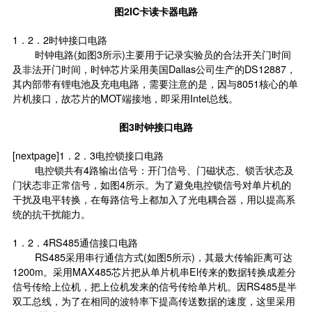
图2IC卡读卡器电路
1．2．2时钟接口电路
时钟电路(如图3所示)主要用于记录实验员的合法开关门时间
及非法开门时间，时钟芯片采用美国Dallas公司生产的DS12887，
其内部带有锂电池及充电电路，需要注意的是，因与8051核心的单
片机接口，故芯片的MOT端接地，即采用Intel总线。
图3时钟接口电路
[nextpage]1．2．3电控锁接口电路
电控锁共有4路输出信号：开门信号、门磁状态、锁舌状态及
门状态非正常信号，如图4所示。为了避免电控锁信号对单片机的
干扰及电平转换，在每路信号上都加入了光电耦合器，用以提高系
统的抗干扰能力。
1．2．4RS485通信接口电路
RS485采用串行通信方式(如图5所示)，其最大传输距离可达
1200m。采用MAX485芯片把从单片机串El传来的数据转换成差分
信号传给上位机，把上位机发来的信号传给单片机。因RS485是半
双工总线，为了在相同的波特率下提高传送数据的速度，这里采用