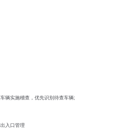
辆实施稽查，优先识别待查车辆;
出入口管理