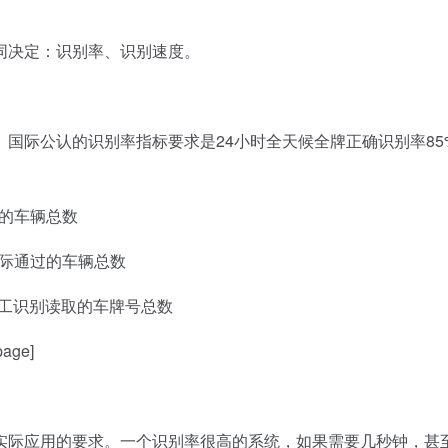
决定：识别率、识别速度。
际公认的识别率指标要求是24小时全天候全牌正确识别率85
的车辆总数
际通过的车辆总数
工识别读取的车牌号总数
ge]
际应用的要求。一个识别率很高的系统，如果需要几秒钟，甚