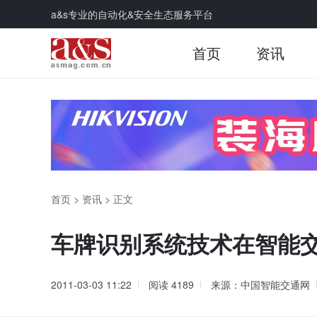
a&s专业的自动化&安全生态服务平台
首页
资讯
首页
>
资讯
>
正文
车牌识别系统技术在智能
2011-03-03 11:22
阅读
4189
来源：中国智能交通网