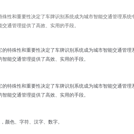
特殊性和重要性决定了车牌识别系统成为城市智能交通管理系统
能交通管理提供了高效、实用的手段。
的特殊性和重要性决定了车牌识别系统成为城市智能交通管理
的智能交通管理提供了高效、实用的手段。
的特殊性和重要性决定了车牌识别系统成为城市智能交通管理
的智能交通管理提供了高效、实用的手段。
，颜色、字符、汉字、数字。