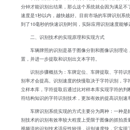
分钟才能识别出结果，那么这个系统就会因为满足不
速度是1秒以内，越快越好。目前市场的车牌识别系统
到了10毫秒的快速识别时间，实际应用识别速度能够
二、识别技术的实现原理和实现方式
车辆牌照的识别是基于图像分割和图像识别理论，
置，并进一步提取和识别出文本字符。
识别步骤概括为：车牌定位、车牌提取、字符识别
别率才会提高。识别速度的快慢取决于字符识别，字
立样本库，字符提取后通过比对样本库实现字符的判
符结构知识的字符识别技术，更加有效的提高识别速
车牌识别系统实现的方式主要分为两种：一种是静
别技术的识别有效率较大程度上受限于图像的抓拍质量
视频流的识别技术适应性较强，识别速度快，它实现