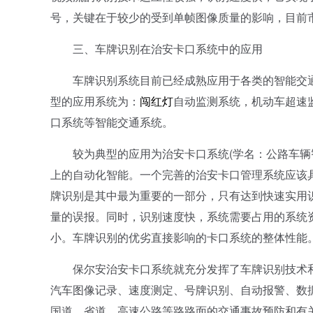
号，关键在于较少的受到单帧图像质量的影响，目前市
三、车牌识别在治安卡口系统中的应用
车牌识别系统目前已经成熟应用于各类的智能交通
型的应用系统为：
闯红灯
自动监测系统，机动车超速
口系统等智能交通系统。
较为典型的应用为治安卡口系统(学名：公路车辆智
上的自动化智能。一个完善的治安卡口管理系统应该
牌识别是其中最为重要的一部分，只有达到快速实用
量的误报。同时，识别速度快，系统需要占用的系统
小。车牌识别的优劣直接影响的卡口系统的整体性能
保尔安治安卡口系统就充分发挥了车牌识别技术和
汽车图像记录、速度测定、号牌识别、自动报警、数
国道、省道、高速公路等路路面的交通事故预防和有