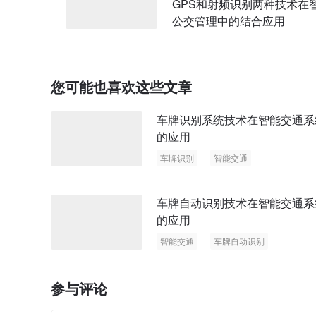
GPS和射频识别两种技术在
公交管理中的结合应用
您可能也喜欢这些文章
车牌识别系统技术在智能交通系
的应用
车牌识别
智能交通
车牌自动识别技术在智能交通系
的应用
智能交通
车牌自动识别
参与评论