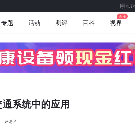
电子
专题
活动
测评
百科
视界
交通系统中的应用
评论区