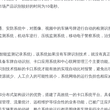
场产品识别较好的时间为10毫秒。
、安防系统中，对图像、视频中的车辆号牌进行自动的检测识别
监测系统，机动车逆行、压线监测系统，移动电子警察系统，治
能监测记录系统)，该系统如果没有车牌识别技术，就没有真
具备车牌自动识别、卡口应用系统和中心联网管理三个主要功能
识别技术指标的卡口系统才能有效的实现自动比对报警，避免出
资源就少、人工介入的可能性就小，系统网络的运行负担也相应
。
分布式架构设计的优势，搭建了高效统一的卡口系统平台。具
据管理、流量统计、远程维护等综合性的业务功能，已被广泛应
关车辆案件的侦破。整个系统的运行都是围绕着车牌号码这个核