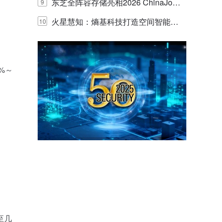
的实践与探讨
东芝全阵容存储亮相2026 ChinaJo
9
y，以海量数据底座赋能“与AI同游”新
火星慧知：熵基科技打造空间智能时
10
体验
代的认知中枢
%～
至几