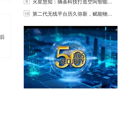
体验
目太阳能多摄球机
火星慧知：熵基科技打造空间智能时
9
代的认知中枢
第二代无线平台历久弥新，赋能物联
10
网创新迭代
天后