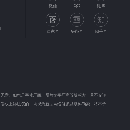
微信
QQ
微博
网
百家号
头条号
知乎号
为无意。如您是字体厂商、图片文字厂商等版权方，且不允许
赔偿或上诉法院的，均视为新型网络碰瓷及敲诈勒索，将不予