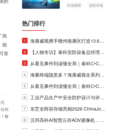
限的
市场调研
安防市场
AIoT
热门排行
厂商
海康威视携手赣州南康区打造13.6公
1
。能
里绿波网
【人物专访】泰科安防设备总经理张
2
可靠
宁解码安防出海新范式
从看见事件到读懂全局｜泰科C•CUR
3
E IQ 3.20开启安防运营智能新时代
海量终端隐患多？海康威视全系列物
4
联安全产品，四层守护更放心！
从看见事件到读懂全局｜泰科C•CUR
5
E IQ 3.20开启安防运营智能新时代
工业产品生产中安全防护设计与评估
6
为无
的实践与探讨
东芝全阵容存储亮相2026 ChinaJo
7
！任何
偿！敬
y，以海量数据底座赋能“与AI同游”新
汉邦高科AI智慧云存AOV摄像机，三
8