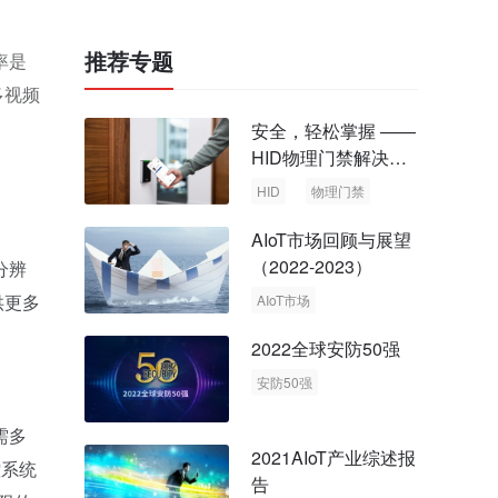
推荐专题
率是
多视频
安全，轻松掌握 ——
HID物理门禁解决方
案，启动智慧安全新
HID
物理门禁
时代
AIoT市场回顾与展望
（2022-2023）
分辨
供更多
AIoT市场
回顾与展望
2022全球安防50强
安防50强
安防市场
安防行业
需多
2021AIoT产业综述报
控系统
告