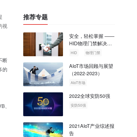
推荐专题
提
的视
安全，轻松掌握 ——
HID物理门禁解决方
案，启动智慧安全新
HID
物理门禁
时代
不断
AIoT市场回顾与展望
多的
（2022-2023）
AIoT市场
回顾与展望
2022全球安防50强
VB、
安防50强
安防市场
安防行业
2021AIoT产业综述报
告