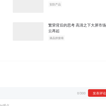
安防产品
繁荣背后的思考 高清之下大屏市
云再起
液晶拼接墙
0
/
300
发表评论
&s观点。