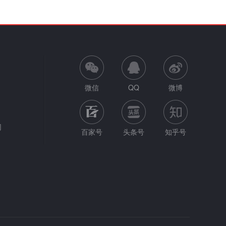
微信
QQ
微博
网
百家号
头条号
知乎号