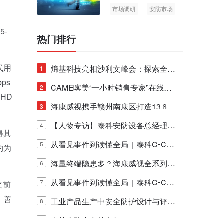
市场调研
安防市场
AIoT
5-
热门排行
式用
熵基科技亮相沙利文峰会：探索全栈
1
ps
脑机技术商业化生态新路径
CAME喀美“一小时销售专家”在线赋
2
lHD
能培训正式启动！
海康威视携手赣州南康区打造13.6公
3
里绿波网
【人物专访】泰科安防设备总经理张
4
得其
宁解码安防出海新范式
从看见事件到读懂全局｜泰科C•CUR
5
约为
E IQ 3.20开启安防运营智能新时代
海量终端隐患多？海康威视全系列物
6
联安全产品，四层守护更放心！
从看见事件到读懂全局｜泰科C•CUR
7
之前
，善
E IQ 3.20开启安防运营智能新时代
工业产品生产中安全防护设计与评估
8