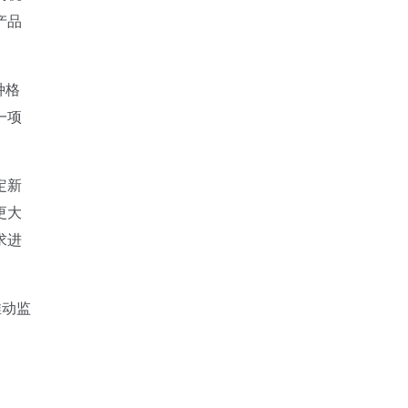
产品
种格
一项
定新
更大
求进
推动监