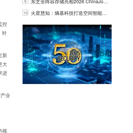
的实践与探讨
东芝全阵容存储亮相2026 ChinaJo
9
y，以海量数据底座赋能“与AI同游”新
火星慧知：熵基科技打造空间智能时
10
监控
体验
代的认知中枢
，对
定新
更大
求进
控产业
的视