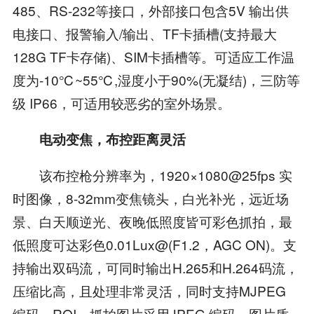
485、RS-232等接口，外部接口包含5V 输出供
电接口、报警输入/输出、TF卡插槽(支持最大
128G TF卡存储)、SIM卡插槽等。可适应工作温
度为-10℃~55℃,湿度小于90%(无凝结)，三防等
级 IP66，可适用较恶劣的室外场景。
电动变焦，布控距离灵活
该布控枪分辨率为，1920×1080@25fps 实
时图像，8-32mm变焦镜头，白光补光，远近场
景、白天顺逆光、夜晚低照度皆可彩色抓拍，最
低照度可达彩色0.01Lux@(F1.2，AGC ON)。支
持输出双码流，可同时输出H.265和H.264码流，
压缩比高，且处理非常灵活，同时支持MJPEG
编码、ROI，抓拍图片采用JPEG 编码，图片质