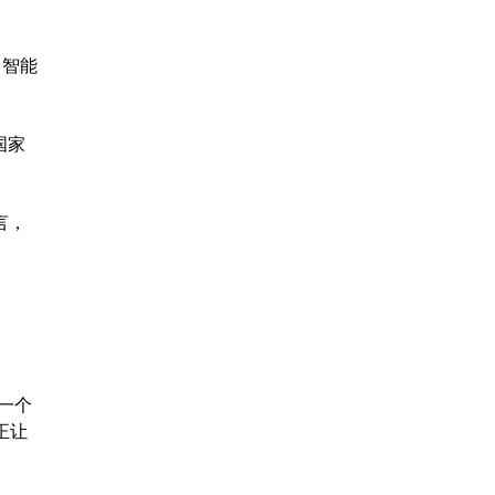
，智能
国家
言，
一个
正让