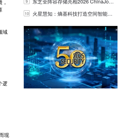
的实践与探讨
东芝全阵容存储亮相2026 ChinaJo
馈，
9
算
y，以海量数据底座赋能“与AI同游”新
火星慧知：熵基科技打造空间智能时
10
体验
代的认知中枢
领域
个逻
而现