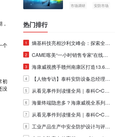
市场调研
安防市场
AIoT
期，
热门排行
熵基科技亮相沙利文峰会：探索全栈
1
一个
脑机技术商业化生态新路径
CAME喀美“一小时销售专家”在线赋
2
能培训正式启动！
海康威视携手赣州南康区打造13.6公
3
里绿波网
【人物专访】泰科安防设备总经理张
4
常初
还没
宁解码安防出海新范式
从看见事件到读懂全局｜泰科C•CUR
5
E IQ 3.20开启安防运营智能新时代
海量终端隐患多？海康威视全系列物
6
联安全产品，四层守护更放心！
从看见事件到读懂全局｜泰科C•CUR
7
E IQ 3.20开启安防运营智能新时代
工业产品生产中安全防护设计与评估
8