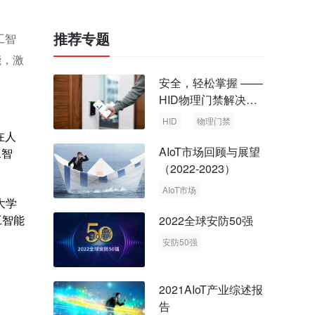
推荐专题
工智
能，激
安全，轻松掌握 ——
HID物理门禁解决方
案，启动智慧安全新
HID
物理门禁
时代
在人
AIoT市场回顾与展望
工智
（2022-2023）
AIoT市场
大学
回顾与展望
工智能
2022全球安防50强
安防50强
安防市场
安防行业
2021AIoT产业综述报
告