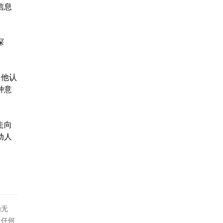
信息
探
。他认
种意
走向
动人
为无
！任何