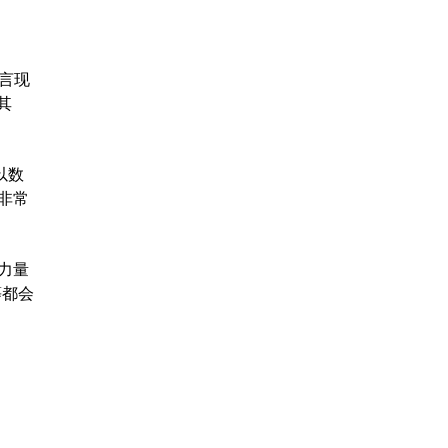
言现
其
以数
非常
力量
等都会