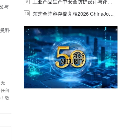
E IQ 3.20开启安防运营智能新时代
工业产品生产中安全防护设计与评估
9
发与
的实践与探讨
东芝全阵容存储亮相2026 ChinaJo
10
y，以海量数据底座赋能“与AI同游”新
弗曼科
体验
为无
！任何
偿！敬