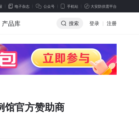
报
电子杂志
公众号
手机站
大安防供需平台
产品库
搜索
登录
|
注册
例馆官方赞助商