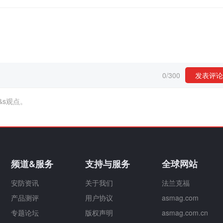
0
/
300
发表评论
&s观点。
频道&服务
支持与服务
全球网站
安防资讯
关于我们
法兰克福
产品测评
用户协议
asmag.com
专题论坛
版权声明
asmag.com.cn