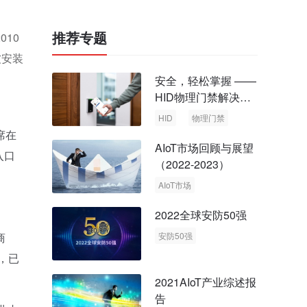
推荐专题
10
被安装
安全，轻松掌握 ——
HID物理门禁解决方
案，启动智慧安全新
HID
物理门禁
时代
席在
AIoT市场回顾与展望
入口
（2022-2023）
AIoT市场
回顾与展望
2022全球安防50强
商
安防50强
安防市场
安防行业
，已
2021AIoT产业综述报
告