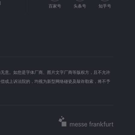
网
百家号
头条号
知乎号
为无意。如您是字体厂商、图片文字厂商等版权方，且不允许
赔偿或上诉法院的，均视为新型网络碰瓷及敲诈勒索，将不予