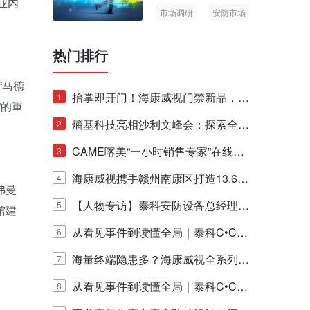
业内
市场调研
安防市场
AIoT
热门排行
。
“马德
抬掌即开门！海康威视门禁新品，不
1
”的重
止认人脸，更认"掌"中静脉！
熵基科技亮相沙利文峰会：探索全栈
2
脑机技术商业化生态新路径
CAME喀美“一小时销售专家”在线赋
3
能培训正式启动！
海康威视携手赣州南康区打造13.6公
4
弗曼
里绿波网
【人物专访】泰科安防设备总经理张
5
馆建
宁解码安防出海新范式
从看见事件到读懂全局｜泰科C•CUR
6
E IQ 3.20开启安防运营智能新时代
海量终端隐患多？海康威视全系列物
7
联安全产品，四层守护更放心！
从看见事件到读懂全局｜泰科C•CUR
8