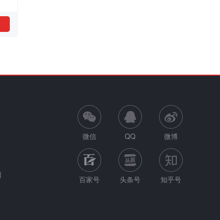
微信
QQ
微博
网
百家号
头条号
知乎号