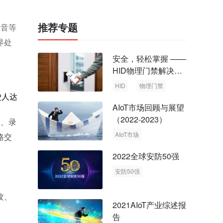
推荐专题
录音等
界处
安全，轻松掌握 ——
HID物理门禁解决方
案，启动智慧安全新
HID
物理门禁
时代
驶人达
AIoT市场回顾与展望
（2022-2023）
频、录
AIoT市场
路交
回顾与展望
2022全球安防50强
安防50强
安防市场
安防行业
纹、
2021AIoT产业综述报
告