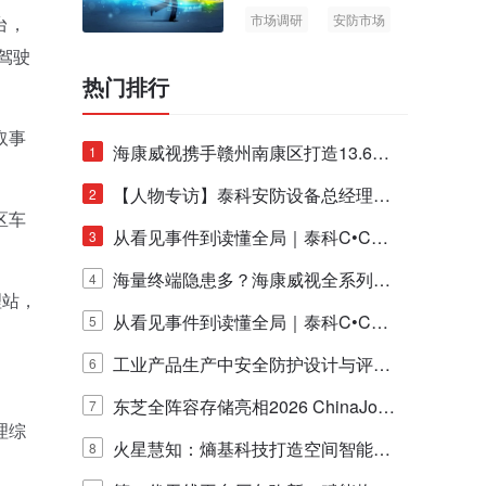
市场调研
安防市场
台，
AIoT
驾驶
热门排行
取事
海康威视携手赣州南康区打造13.6公
1
里绿波网
【人物专访】泰科安防设备总经理张
2
区车
宁解码安防出海新范式
从看见事件到读懂全局｜泰科C•CUR
3
E IQ 3.20开启安防运营智能新时代
海量终端隐患多？海康威视全系列物
4
理站，
联安全产品，四层守护更放心！
从看见事件到读懂全局｜泰科C•CUR
5
E IQ 3.20开启安防运营智能新时代
工业产品生产中安全防护设计与评估
6
的实践与探讨
东芝全阵容存储亮相2026 ChinaJo
7
理综
y，以海量数据底座赋能“与AI同游”新
火星慧知：熵基科技打造空间智能时
8