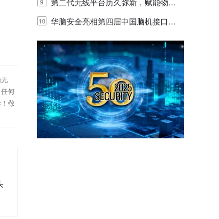
体验
代的认知中枢
第二代无线平台历久弥新，赋能物联
9
网创新迭代
华脑安全亮相第四届中国脑机接口大
10
赛 工业安全脑机接口技术赢行业顶级
专家关注
为无
！任何
偿！敬
头