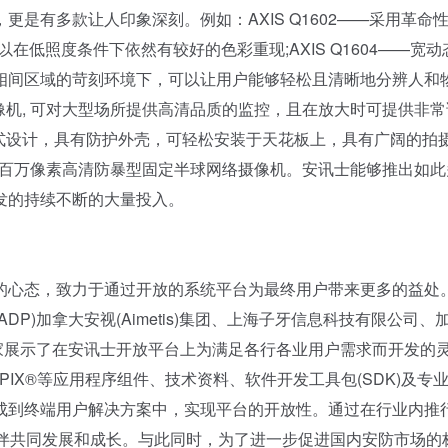
有多款让人印象深刻。例如：AXIS Q1602——采用革命性
低照度条件下依然有较好的色彩重现;AXIS Q1604——宽动
相间区域的苛刻环境下，可以让用户能够轻松且清晰地分辨人和物
络快球摄像机, 可对大型场所提供高清品质的监控，且在放大时可提供非
，隐蔽式设计，具有防护外壳，可轻松安装于天花板上，具有广阔的拍
控制功能的5百万像素高清防暴型固定半球网络摄像机。安讯士能够推出如
发的持续不断的大量投入。
心态，致力于通过开放的系统平台为最终用户带来更多的益处
P)加拿大安视(Aimetis)集团、上海子牙信息科技有限公司、
向大家展示了在安讯士开放平台上为满足各行各业用户需求而开发的
PIX®等应用程序组件、技术资料、软件开发工具包(SDK)及专
成到终端用户解决方案中，实现平台的开放性。通过在行业内推
伙伴共同发展和成长。与此同时，为了进一步促进国内安防市场的