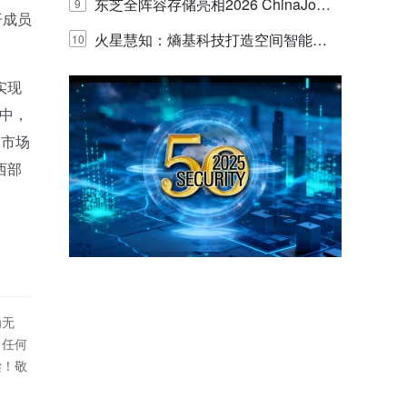
的实践与探讨
东芝全阵容存储亮相2026 ChinaJo
9
开成员
y，以海量数据底座赋能“与AI同游”新
火星慧知：熵基科技打造空间智能时
10
体验
代的认知中枢
实现
动中，
内市场
西部
为无
！任何
偿！敬