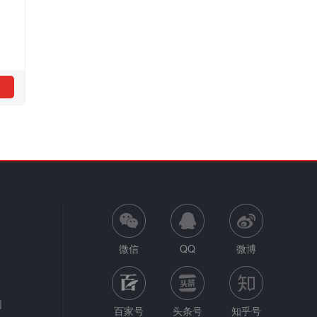
微信
QQ
微博
网
百家号
头条号
知乎号