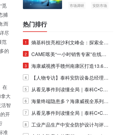
“觅
市场调研
安防市场
AIoT
态捕
热门排行
;而
常详尽
摄范
熵基科技亮相沙利文峰会：探索全栈
1
此多的
脑机技术商业化生态新路径
CAME喀美“一小时销售专家”在线赋
2
能培训正式启动！
海康威视携手赣州南康区打造13.6公
3
里绿波网
【人物专访】泰科安防设备总经理张
4
。在
宁解码安防出海新范式
从看见事件到读懂全局｜泰科C•CUR
5
加拿大
E IQ 3.20开启安防运营智能新时代
海量终端隐患多？海康威视全系列物
6
灵活智
联安全产品，四层守护更放心！
从看见事件到读懂全局｜泰科C•CUR
7
业的开
行
E IQ 3.20开启安防运营智能新时代
工业产品生产中安全防护设计与评估
8
标准