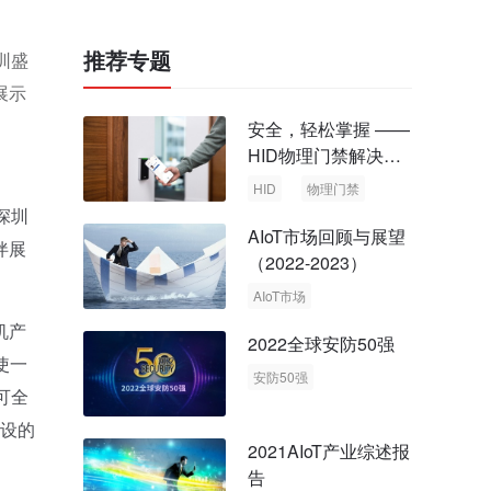
推荐专题
圳盛
展示
安全，轻松掌握 ——
HID物理门禁解决方
案，启动智慧安全新
HID
物理门禁
时代
深圳
AIoT市场回顾与展望
伴展
（2022-2023）
AIoT市场
回顾与展望
机产
2022全球安防50强
使一
安防50强
可全
安防市场
安防行业
特设的
2021AIoT产业综述报
告