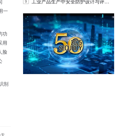
E IQ 3.20开启安防运营智能新时代
工业产品生产中安全防护设计与评估
问
9
用一
的实践与探讨
的功
采用
人脸
公
识别
为无