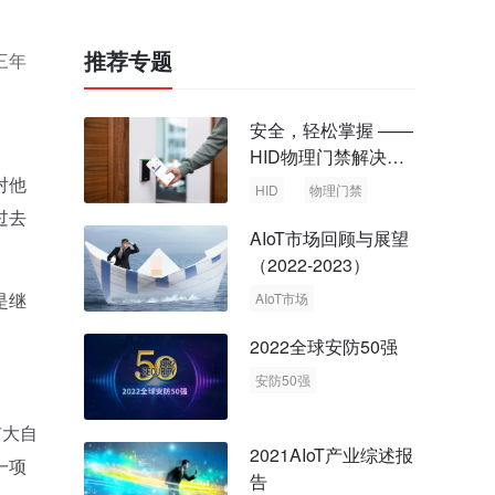
推荐专题
三年
安全，轻松掌握 ——
HID物理门禁解决方
案，启动智慧安全新
对他
HID
物理门禁
时代
过去
AIoT市场回顾与展望
（2022-2023）
是继
AIoT市场
回顾与展望
2022全球安防50强
安防50强
安防市场
安防行业
扩大自
2021AIoT产业综述报
一项
告