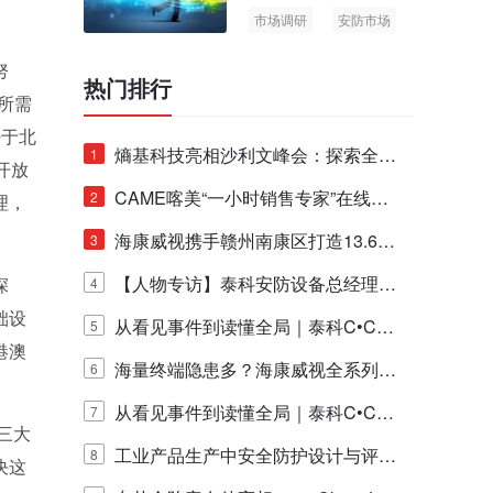
市场调研
安防市场
AIoT
努
热门排行
所需
好于北
熵基科技亮相沙利文峰会：探索全栈
1
开放
脑机技术商业化生态新路径
CAME喀美“一小时销售专家”在线赋
2
理，
能培训正式启动！
海康威视携手赣州南康区打造13.6公
3
里绿波网
【人物专访】泰科安防设备总经理张
深
4
础设
宁解码安防出海新范式
从看见事件到读懂全局｜泰科C•CUR
5
港澳
E IQ 3.20开启安防运营智能新时代
海量终端隐患多？海康威视全系列物
6
联安全产品，四层守护更放心！
从看见事件到读懂全局｜泰科C•CUR
7
三大
E IQ 3.20开启安防运营智能新时代
工业产品生产中安全防护设计与评估
8
决这