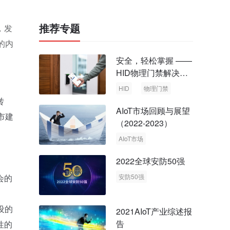
推荐专题
，发
的内
安全，轻松掌握 ——
HID物理门禁解决方
案，启动智慧安全新
HID
物理门禁
时代
转
AIoT市场回顾与展望
市建
（2022-2023）
AIoT市场
回顾与展望
2022全球安防50强
会的
安防50强
安防市场
安防行业
设的
2021AIoT产业综述报
告
性的