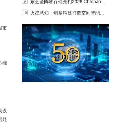
的实践与探讨
东芝全阵容存储亮相2026 ChinaJo
9
y，以海量数据底座赋能“与AI同游”新
火星慧知：熵基科技打造空间智能时
10
体验
代的认知中枢
城市
多维
。
助设
据处