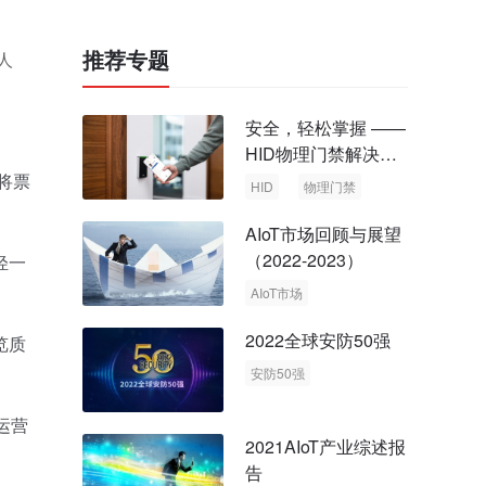
推荐专题
人
安全，轻松掌握 ——
HID物理门禁解决方
案，启动智慧安全新
将票
HID
物理门禁
时代
AIoT市场回顾与展望
（2022-2023）
轻一
AIoT市场
回顾与展望
2022全球安防50强
览质
安防50强
安防市场
安防行业
运营
2021AIoT产业综述报
告