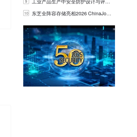
E IQ 3.20开启安防运营智能新时代
工业产品生产中安全防护设计与评估
9
场
的实践与探讨
东芝全阵容存储亮相2026 ChinaJo
10
y，以海量数据底座赋能“与AI同游”新
体验