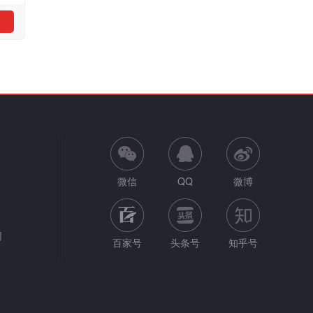
微信
QQ
微博
网
百家号
头条号
知乎号