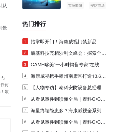
以从
市场调研
安防市场
AIoT
热门排行
到景
抬掌即开门！海康威视门禁新品，不
1
止认人脸，更认"掌"中静脉！
熵基科技亮相沙利文峰会：探索全栈
2
脑机技术商业化生态新路径
CAME喀美“一小时销售专家”在线赋
3
能培训正式启动！
海康威视携手赣州南康区打造13.6公
4
为无
！任何
里绿波网
【人物专访】泰科安防设备总经理张
5
偿！敬
宁解码安防出海新范式
从看见事件到读懂全局｜泰科C•CUR
6
E IQ 3.20开启安防运营智能新时代
海量终端隐患多？海康威视全系列物
7
联安全产品，四层守护更放心！
从看见事件到读懂全局｜泰科C•CUR
8