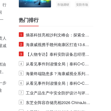
、行
市场调研
安防市场
AIoT
间
热门排行
一
熵基科技亮相沙利文峰会：探索全栈
1
责人
脑机技术商业化生态新路径
海康威视携手赣州南康区打造13.6公
2
显减
里绿波网
【人物专访】泰科安防设备总经理张
3
宁解码安防出海新范式
从看见事件到读懂全局｜泰科C•CUR
燃油
4
任。
E IQ 3.20开启安防运营智能新时代
海量终端隐患多？海康威视全系列物
5
一步
联安全产品，四层守护更放心！
从看见事件到读懂全局｜泰科C•CUR
6
途
E IQ 3.20开启安防运营智能新时代
工业产品生产中安全防护设计与评估
7
的实践与探讨
东芝全阵容存储亮相2026 ChinaJo
8