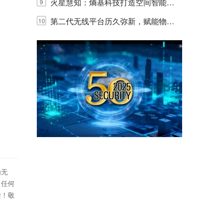
y，以海量数据底座赋能“与AI同游”新
火星慧知：熵基科技打造空间智能时
9
体验
代的认知中枢
第二代无线平台历久弥新，赋能物联
10
网创新迭代
为无
！任何
偿！敬