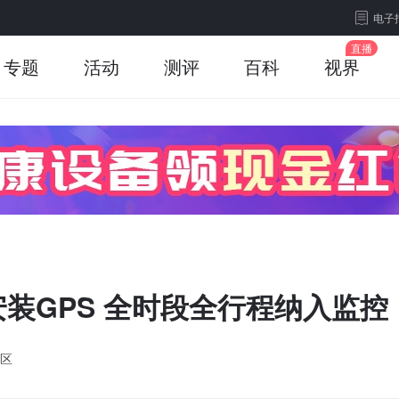
电子
专题
活动
测评
百科
视界
装GPS 全时段全行程纳入监控
区