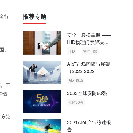
推荐专题
全行
安全，轻松掌握 ——
HID物理门禁解决方
案，启动智慧安全新
围、
HID
物理门禁
时代
AIoT市场回顾与展望
（2022-2023）
AIoT市场
态。工
回顾与展望
2022全球安防50强
等情
安防50强
安防市场
安防行业
”东港
2021AIoT产业综述报
告