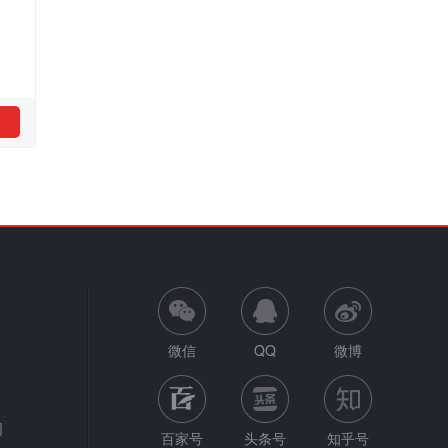
微信
QQ
微博
网
百家号
头条号
知乎号