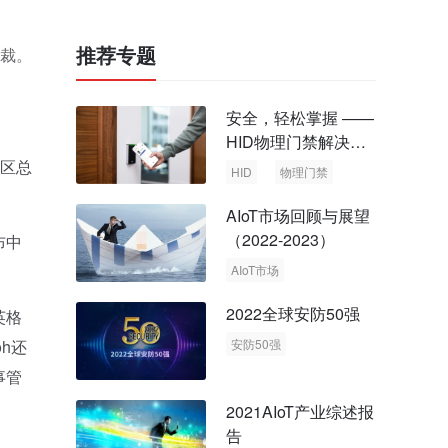
推荐专题
总裁。
安全，轻松掌握 ——
HID物理门禁解决方
案，启动智慧安全新
洲区总
HID
物理门禁
时代
AIoT市场回顾与展望
（2022-2023）
布中
AIoT市场
回顾与展望
2022全球安防50强
英格
oh还
安防50强
安防市场
安防行业
从事管
2021AIoT产业综述报
告