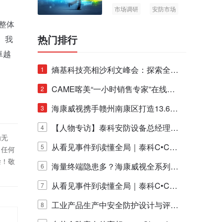
市场调研
安防市场
AIoT
整体
热门排行
。我
卓越
熵基科技亮相沙利文峰会：探索全栈
1
脑机技术商业化生态新路径
CAME喀美“一小时销售专家”在线赋
2
能培训正式启动！
海康威视携手赣州南康区打造13.6公
3
里绿波网
【人物专访】泰科安防设备总经理张
4
为无
宁解码安防出海新范式
从看见事件到读懂全局｜泰科C•CUR
5
！任何
偿！敬
E IQ 3.20开启安防运营智能新时代
海量终端隐患多？海康威视全系列物
6
联安全产品，四层守护更放心！
从看见事件到读懂全局｜泰科C•CUR
7
E IQ 3.20开启安防运营智能新时代
工业产品生产中安全防护设计与评估
8