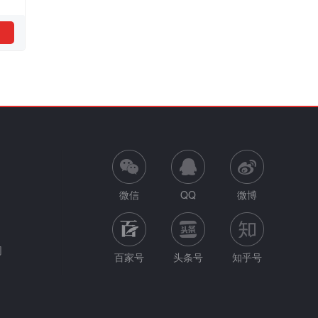
微信
QQ
微博
网
百家号
头条号
知乎号