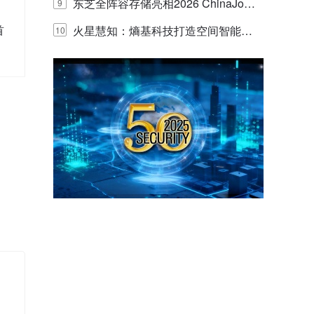
的实践与探讨
东芝全阵容存储亮相2026 ChinaJo
9
首
y，以海量数据底座赋能“与AI同游”新
火星慧知：熵基科技打造空间智能时
10
体验
代的认知中枢