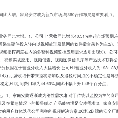
同比大增。家庭安防成为新兴市场,与360合作布局是重要看点。
务同比大增。1、公司H1营收同比增长40.51%略超市场预期,
频采集硬件投入转向以视频处理及组网的软件后台采购为主;2)、
视频指挥调度在内的多警种视频监控应用需求逐步出现;3)、公司
云、视频实战应用、视频侦查、视频图像信息库等产品技术获得
原因在于营业外收入大幅增长:公司H1营业外收入为1981.28万
51.14万元,营收增长带来退税增加以及退税时间点的不确定性是导
,H1期间费用率为44.63%,同比小幅上升1.48个百分点。
。1、家庭安防逐渐成为刚性需求,相对于传统以监控为主的商
以及在紧急情况下的报警联动,产品能够满足实质需求;2、家庭安
大的用户群体迭代公司完整的视频解决方案,2C和2B 端的安全厂