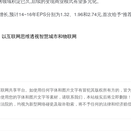
联网领域积淀已久,后续的变现商业模式有望多元化。
4~16年EPS分别为1.32、1.96和2.74元,首次给予“推荐
：以互联网思维透视智慧城市和物联网
互联网共享平台。如使用任何字体和图片文字有冒犯其版权所有方的，皆
站使用您的字体和图片文字等素材，请联系我们，本站核实后将立即删除
诉法院的，均视为新型网络碰瓷及敲诈勒索，将不予任何的法律和经济赔