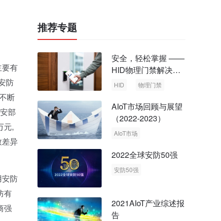
推荐专题
安全，轻松掌握 ——
主要有
HID物理门禁解决方
案，启动智慧安全新
安防
HID
物理门禁
时代
不断
AIoT市场回顾与展望
公安部
（2022-2023）
元,
AIoT市场
致差异
回顾与展望
2022全球安防50强
安防50强
用安防
安防市场
安防行业
防有
2021AIoT产业综述报
商强
告