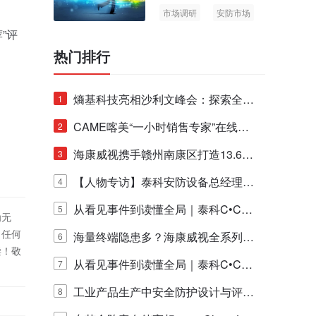
市场调研
安防市场
AIoT
”评
热门排行
熵基科技亮相沙利文峰会：探索全栈
1
脑机技术商业化生态新路径
CAME喀美“一小时销售专家”在线赋
2
能培训正式启动！
海康威视携手赣州南康区打造13.6公
3
里绿波网
【人物专访】泰科安防设备总经理张
4
宁解码安防出海新范式
从看见事件到读懂全局｜泰科C•CUR
5
为无
！任何
E IQ 3.20开启安防运营智能新时代
海量终端隐患多？海康威视全系列物
6
偿！敬
联安全产品，四层守护更放心！
从看见事件到读懂全局｜泰科C•CUR
7
E IQ 3.20开启安防运营智能新时代
工业产品生产中安全防护设计与评估
8