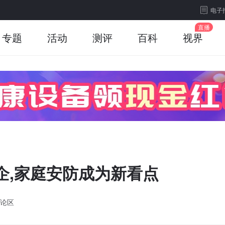
电子
专题
活动
测评
百科
视界
企,家庭安防成为新看点
论区