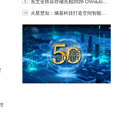
的实践与探讨
东芝全阵容存储亮相2026 ChinaJo
9
y，以海量数据底座赋能“与AI同游”新
火星慧知：熵基科技打造空间智能时
10
启
体验
代的认知中枢
安
控