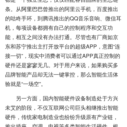
条。从
阿里巴巴
曾推出的阿里云手机，百度推出
的咕咚手环，到腾讯推出的QQ音乐音响、微信耳
机，每项设备都拥有自己的控制程序和交互功
能，相互之间没有办法打通。尽管也有厂商如京
东和苏宁推出主打开放平台的超级APP，意图“连
接一切”，现实中消费者可以通过APP真正控制的
硬件还是寥寥无几。对于用户来说，如果购买多
品牌智能产品却无法一键掌控，那么智能生活体
验就是“一场空”。
另一方面，国内智能硬件设备制造处于方兴
未艾的阶段，不仅互联网公司巨头相继推出智能
硬件，传统家电制造业也纷纷升级原有产业链，
推出插座、空调、电视等多类智能生活硬件。根