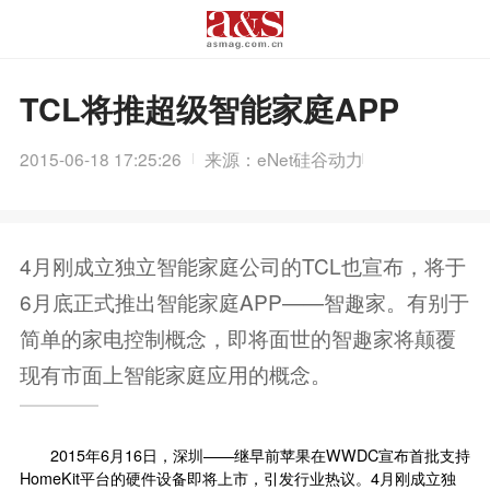
TCL将推超级智能家庭APP
2015-06-18 17:25:26
来源：eNet硅谷动力
4月刚成立独立智能家庭公司的TCL也宣布，将于
6月底正式推出智能家庭APP——智趣家。有别于
简单的家电控制概念，即将面世的智趣家将颠覆
现有市面上智能家庭应用的概念。
2015年6月16日，深圳——继早前苹果在WWDC宣布首批支持
HomeKit平台的硬件设备即将上市，引发行业热议。4月刚成立独