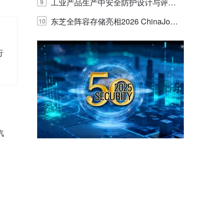
E IQ 3.20开启安防运营智能新时代
工业产品生产中安全防护设计与评估
9
的实践与探讨
东芝全阵容存储亮相2026 ChinaJo
10
y，以海量数据底座赋能“与AI同游”新
行
体验
汽