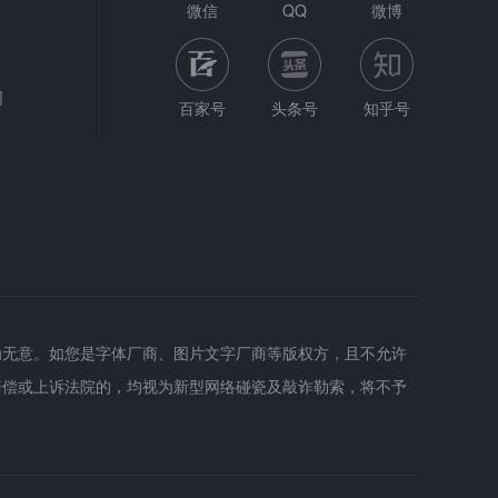
微信
QQ
微博
网
百家号
头条号
知乎号
为无意。如您是字体厂商、图片文字厂商等版权方，且不允许
赔偿或上诉法院的，均视为新型网络碰瓷及敲诈勒索，将不予