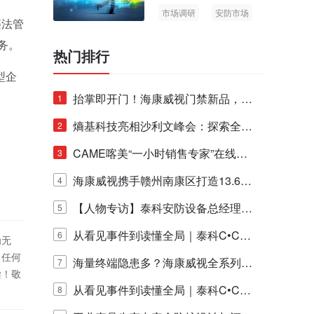
市场调研
安防市场
违法管
AIoT
务。
热门排行
型企
抬掌即开门！海康威视门禁新品，不
1
止认人脸，更认"掌"中静脉！
熵基科技亮相沙利文峰会：探索全栈
2
脑机技术商业化生态新路径
CAME喀美“一小时销售专家”在线赋
3
能培训正式启动！
海康威视携手赣州南康区打造13.6公
4
里绿波网
【人物专访】泰科安防设备总经理张
5
宁解码安防出海新范式
从看见事件到读懂全局｜泰科C•CUR
6
为无
！任何
E IQ 3.20开启安防运营智能新时代
海量终端隐患多？海康威视全系列物
7
偿！敬
联安全产品，四层守护更放心！
从看见事件到读懂全局｜泰科C•CUR
8