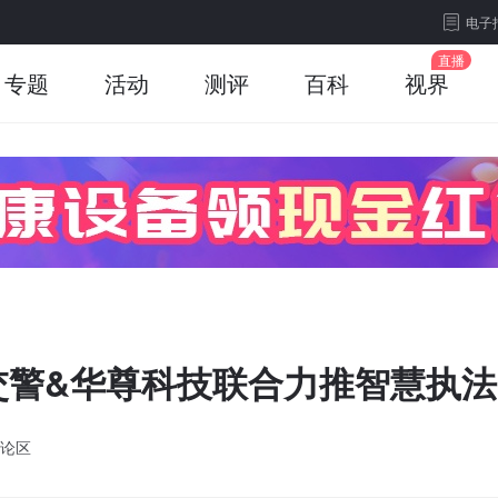
电子
专题
活动
测评
百科
视界
交警&华尊科技联合力推智慧执法
论区