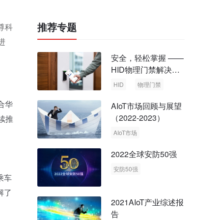
推荐专题
尊科
进
安全，轻松掌握 ——
HID物理门禁解决方
案，启动智慧安全新
HID
物理门禁
时代
合华
AIoT市场回顾与展望
（2022-2023）
续推
AIoT市场
回顾与展望
2022全球安防50强
安防50强
乘车
安防市场
安防行业
解了
2021AIoT产业综述报
告