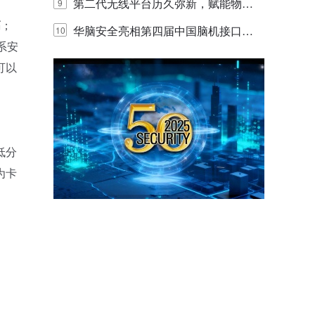
体验
代的认知中枢
第二代无线平台历久弥新，赋能物联
9
高
；
网创新迭代
华脑安全亮相第四届中国脑机接口大
10
系安
赛 工业安全脑机接口技术赢行业顶级
可以
专家关注
低分
为卡