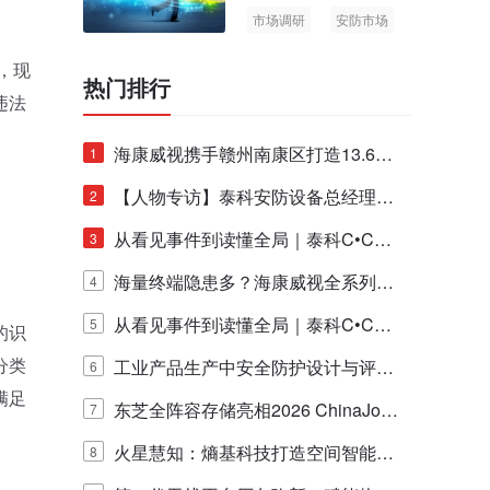
市场调研
安防市场
AIoT
，现
热门排行
违法
海康威视携手赣州南康区打造13.6公
1
里绿波网
【人物专访】泰科安防设备总经理张
2
宁解码安防出海新范式
从看见事件到读懂全局｜泰科C•CUR
3
E IQ 3.20开启安防运营智能新时代
海量终端隐患多？海康威视全系列物
4
联安全产品，四层守护更放心！
从看见事件到读懂全局｜泰科C•CUR
5
的识
分类
E IQ 3.20开启安防运营智能新时代
工业产品生产中安全防护设计与评估
6
满足
的实践与探讨
东芝全阵容存储亮相2026 ChinaJo
7
y，以海量数据底座赋能“与AI同游”新
火星慧知：熵基科技打造空间智能时
8