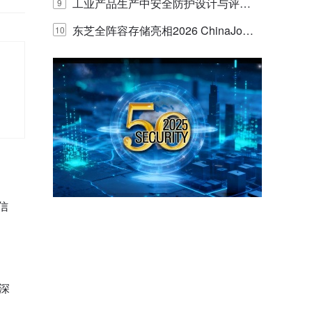
E IQ 3.20开启安防运营智能新时代
工业产品生产中安全防护设计与评估
9
的实践与探讨
东芝全阵容存储亮相2026 ChinaJo
10
y，以海量数据底座赋能“与AI同游”新
体验
信
•深