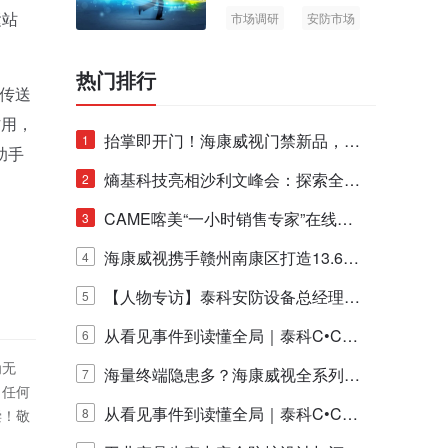
运站
市场调研
安防市场
AIoT
热门排行
传送
作用，
抬掌即开门！海康威视门禁新品，不
1
助手
止认人脸，更认"掌"中静脉！
熵基科技亮相沙利文峰会：探索全栈
2
脑机技术商业化生态新路径
CAME喀美“一小时销售专家”在线赋
3
能培训正式启动！
海康威视携手赣州南康区打造13.6公
4
里绿波网
【人物专访】泰科安防设备总经理张
5
宁解码安防出海新范式
从看见事件到读懂全局｜泰科C•CUR
6
为无
E IQ 3.20开启安防运营智能新时代
海量终端隐患多？海康威视全系列物
7
！任何
联安全产品，四层守护更放心！
从看见事件到读懂全局｜泰科C•CUR
8
偿！敬