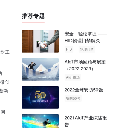
推荐专题
安全，轻松掌握 ——
HID物理门禁解决方
案，启动智慧安全新
HID
物理门禁
者对工
时代
AIoT市场回顾与展望
（2022-2023）
防
AIoT市场
、微创
回顾与展望
2022全球安防50强
创新
安防50强
安防市场
安防行业
突网
2021AIoT产业综述报
告