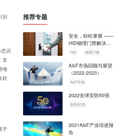
推荐专题
识别
安全，轻松掌握 ——
HID物理门禁解决方
案，启动智慧安全新
步态识
HID
物理门禁
时代
：支
AIoT市场回顾与展望
持地
（2022-2023）
良好
AIoT市场
回顾与展望
2022全球安防50强
安防50强
安防市场
安防行业
2021AIoT产业综述报
基于
告