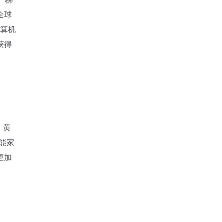
全球
计算机
获得
，黄
能家
更加