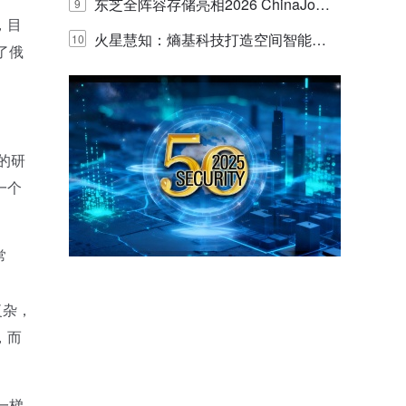
的实践与探讨
东芝全阵容存储亮相2026 ChinaJo
9
，目
y，以海量数据底座赋能“与AI同游”新
火星慧知：熵基科技打造空间智能时
10
了俄
体验
代的认知中枢
。
的研
一个
常
更复杂，
，而
一梯