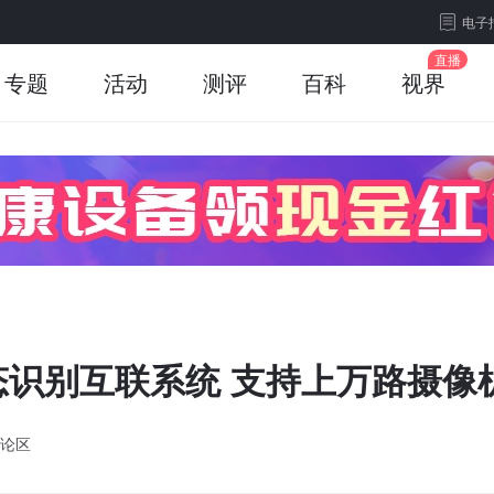
电子
专题
活动
测评
百科
视界
识别互联系统 支持上万路摄像
论区