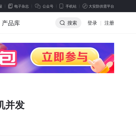
报
电子杂志
公众号
手机站
大安防供需平台
产品库
搜索
登录
|
注册
机并发