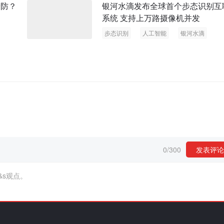
安防？
银河水滴发布全球首个步态识别互
系统 支持上万路摄像机并发
步态识别
人工智能
银河水滴
0
/
300
发表评论
&s观点。