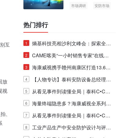
市场调研
安防市场
AIoT
热门排行
熵基科技亮相沙利文峰会：探索全栈
1
别互
脑机技术商业化生态新路径
CAME喀美“一小时销售专家”在线赋
2
能培训正式启动！
海康威视携手赣州南康区打造13.6公
3
里绿波网
【人物专访】泰科安防设备总经理张
4
回放
现视
宁解码安防出海新范式
从看见事件到读懂全局｜泰科C•CUR
5
E IQ 3.20开启安防运营智能新时代
海量终端隐患多？海康威视全系列物
6
抓拍、
联安全产品，四层守护更放心！
从看见事件到读懂全局｜泰科C•CUR
7
系
E IQ 3.20开启安防运营智能新时代
工业产品生产中安全防护设计与评估
8
。