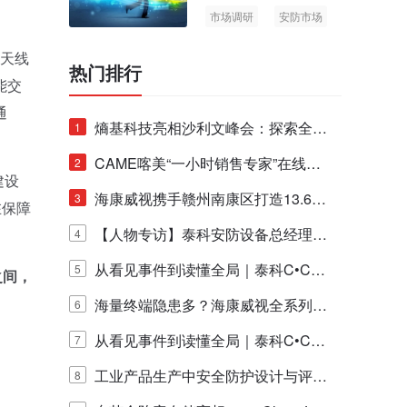
市场调研
安防市场
AIoT
波天线
热门排行
能交
通
熵基科技亮相沙利文峰会：探索全栈
1
脑机技术商业化生态新路径
CAME喀美“一小时销售专家”在线赋
2
建设
能培训正式启动！
海康威视携手赣州南康区打造13.6公
3
在保障
里绿波网
【人物专访】泰科安防设备总经理张
4
宁解码安防出海新范式
从看见事件到读懂全局｜泰科C•CUR
5
之间，
E IQ 3.20开启安防运营智能新时代
海量终端隐患多？海康威视全系列物
6
联安全产品，四层守护更放心！
从看见事件到读懂全局｜泰科C•CUR
7
E IQ 3.20开启安防运营智能新时代
工业产品生产中安全防护设计与评估
8