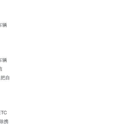
车辆
车辆
信
想把自
TC
除携
，