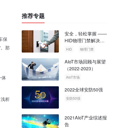
推荐专题
安全，轻松掌握 ——
车保
HID物理门禁解决方
案，启动智慧安全新
”。那
HID
物理门禁
时代
AIoT市场回顾与展望
（2022-2023）
、
一体
AIoT市场
回顾与展望
2022全球安防50强
，浅析
安防50强
安防市场
安防行业
2021AIoT产业综述报
告