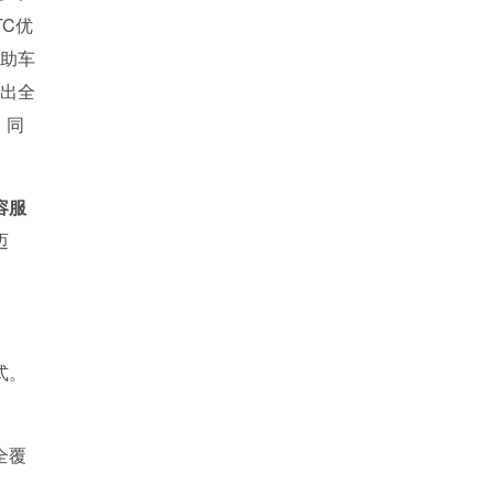
TC优
借助车
、出全
，同
容服
迈
式。
全覆