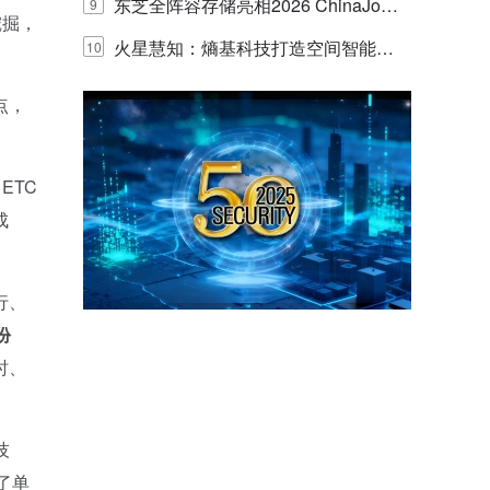
的实践与探讨
东芝全阵容存储亮相2026 ChinaJo
9
挖掘，
y，以海量数据底座赋能“与AI同游”新
火星慧知：熵基科技打造空间智能时
10
体验
代的认知中枢
点，
ETC
成
行、
份
时、
技
了单