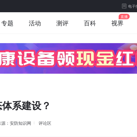
电子
专题
活动
测评
百科
视界
态体系建设？
来源：安防知识网
评论区