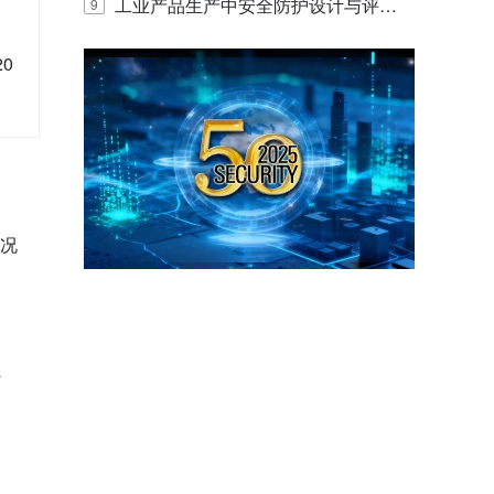
E IQ 3.20开启安防运营智能新时代
工业产品生产中安全防护设计与评估
9
的实践与探讨
0
情况
外