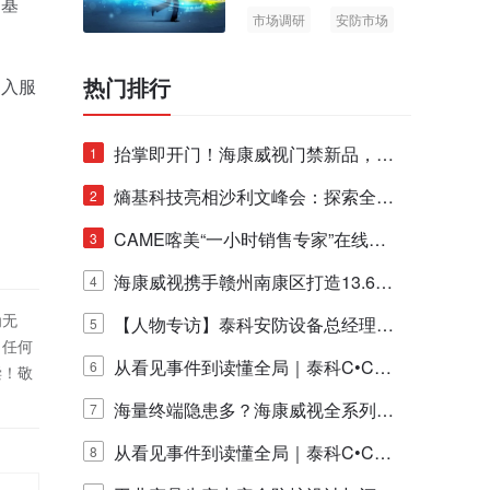
口基
市场调研
安防市场
AIoT
热门排行
纳入服
抬掌即开门！海康威视门禁新品，不
1
止认人脸，更认"掌"中静脉！
熵基科技亮相沙利文峰会：探索全栈
2
脑机技术商业化生态新路径
CAME喀美“一小时销售专家”在线赋
3
能培训正式启动！
海康威视携手赣州南康区打造13.6公
4
为无
里绿波网
【人物专访】泰科安防设备总经理张
5
！任何
宁解码安防出海新范式
从看见事件到读懂全局｜泰科C•CUR
6
偿！敬
E IQ 3.20开启安防运营智能新时代
海量终端隐患多？海康威视全系列物
7
联安全产品，四层守护更放心！
从看见事件到读懂全局｜泰科C•CUR
8