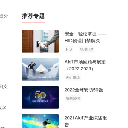
推荐专题
造外
安全，轻松掌握 ——
HID物理门禁解决方
案，启动智慧安全新
HID
物理门禁
时代
AIoT市场回顾与展望
（2022-2023）
AIoT市场
回顾与展望
)支
2022全球安防50强
安防50强
安防市场
安防行业
数字
2021AIoT产业综述报
告