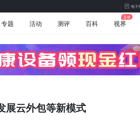
电子
专题
活动
测评
百科
视界
发展云外包等新模式