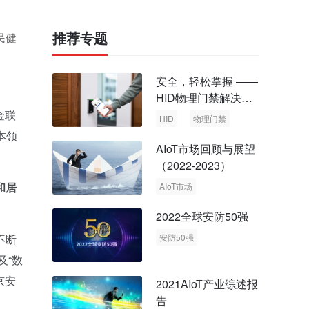
推荐专题
民健
安全，轻松掌握 ——
HID物理门禁解决方
案，启动智慧安全新
金联
HID
物理门禁
时代
本领
AIoT市场回顾与展望
（2022-2023）
和居
AIoT市场
回顾与展望
2022全球安防50强
不断
安防50强
安防市场
安防行业
及“数
京安
2021AIoT产业综述报
告