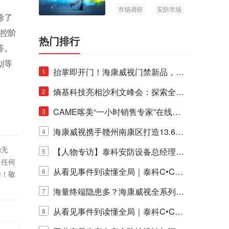
市场调研
安防市场
除了
AIoT
监控阶
热门排行
等。
划等
抬掌即开门！海康威视门禁新品，不
1
止认人脸，更认"掌"中静脉！
熵基科技亮相沙利文峰会：探索全栈
2
脑机技术商业化生态新路径
CAME喀美“一小时销售专家”在线赋
3
能培训正式启动！
海康威视携手赣州南康区打造13.6公
4
为无
里绿波网
【人物专访】泰科安防设备总经理张
5
！任何
宁解码安防出海新范式
从看见事件到读懂全局｜泰科C•CUR
6
偿！敬
E IQ 3.20开启安防运营智能新时代
海量终端隐患多？海康威视全系列物
7
联安全产品，四层守护更放心！
从看见事件到读懂全局｜泰科C•CUR
8