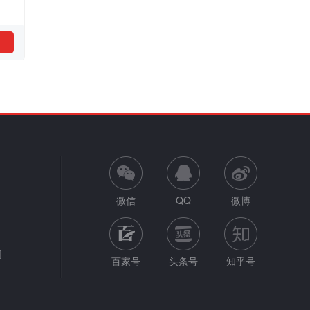
微信
QQ
微博
网
百家号
头条号
知乎号