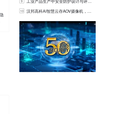
E IQ 3.20开启安防运营智能新时代
工业产品生产中安全防护设计与评估
9
的实践与探讨
汉邦高科AI智慧云存AOV摄像机，三
10
隐
目太阳能多摄球机