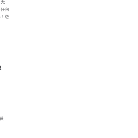
为无
！任何
偿！敬
银
聘
展