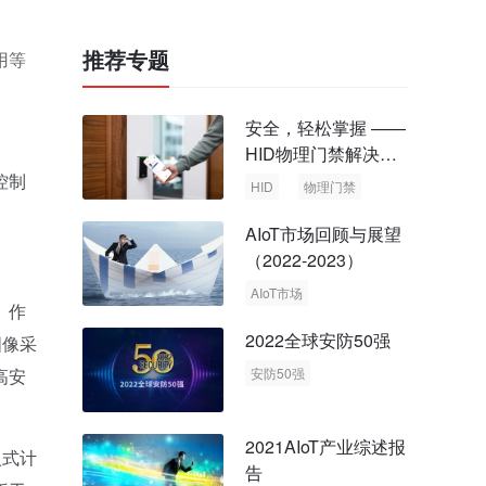
推荐专题
用等
安全，轻松掌握 ——
HID物理门禁解决方
案，启动智慧安全新
控制
HID
物理门禁
时代
AIoT市场回顾与展望
（2022-2023）
AIoT市场
。作
回顾与展望
2022全球安防50强
图像采
高安
安防50强
安防市场
安防行业
2021AIoT产业综述报
入式计
告