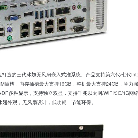
0芯片组打造的三代冰翅无风扇嵌入式准系统。产品支持第六代/七代Inte
R4 DIMM插槽，内存插槽最大支持16GB，整机最大支持24GB，算力
DP多种显示，支持独立双显，支持千兆以太网/WIFI/3G/4G网
冰翅外观，无风扇设计，低功耗，节能环保。