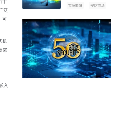
析于
市场调研
安防市场
广泛
AIoT
，可
式机
场需
嵌入