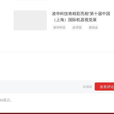
凌华科技将精彩亮相“第十届中国
（上海）国际机器视觉展
凌华科技
处理器
展览会
采集卡
0
/
300
发表评论
&s观点。