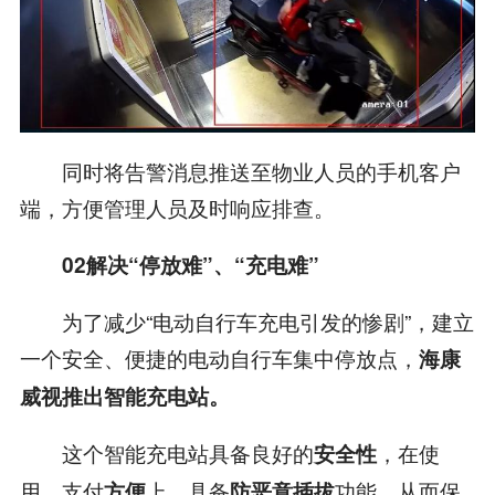
同时将告警消息推送至物业人员的手机客户
端，方便管理人员及时响应排查。
02
解决“停放难”、“充电难”
为了减少“电动自行车充电引发的惨剧”，建立
一个安全、便捷的电动自行车集中停放点，
海康
威视推出智能充电站。
这个智能充电站具备良好的
，在使
安全性
用、支付
上
具备
功能，从而保
方便
，
防恶意插拔