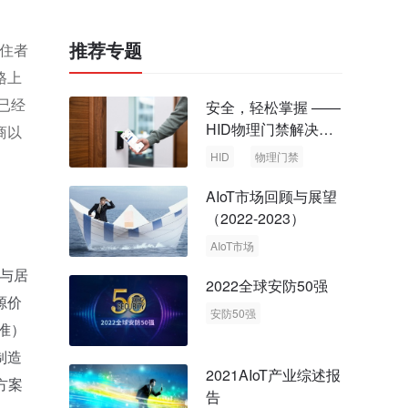
推荐专题
居住者
格上
已经
安全，轻松掌握 ——
HID物理门禁解决方
商以
案，启动智慧安全新
HID
物理门禁
时代
AIoT市场回顾与展望
（2022-2023）
AIoT市场
回顾与展望
与居
2022全球安防50强
源价
安防50强
准）
安防市场
安防行业
制造
2021AIoT产业综述报
方案
告