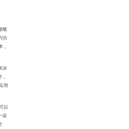
键概
的功
本，
解决
计，
应用
可以
一设
计