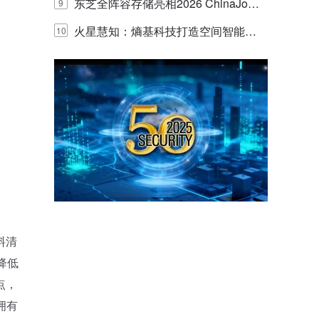
的实践与探讨
东芝全阵容存储亮相2026 ChinaJo
9
y，以海量数据底座赋能“与AI同游”新
火星慧知：熵基科技打造空间智能时
10
体验
代的认知中枢
料清
降低
点，
拥有