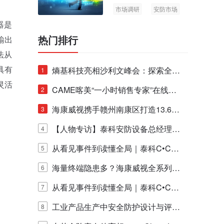
市场调研
安防市场
AIoT
器是
热门排行
输出
法从
具有
熵基科技亮相沙利文峰会：探索全栈
1
灵活
脑机技术商业化生态新路径
CAME喀美“一小时销售专家”在线赋
2
能培训正式启动！
海康威视携手赣州南康区打造13.6公
3
里绿波网
【人物专访】泰科安防设备总经理张
4
宁解码安防出海新范式
从看见事件到读懂全局｜泰科C•CUR
5
E IQ 3.20开启安防运营智能新时代
海量终端隐患多？海康威视全系列物
6
联安全产品，四层守护更放心！
从看见事件到读懂全局｜泰科C•CUR
7
E IQ 3.20开启安防运营智能新时代
工业产品生产中安全防护设计与评估
8