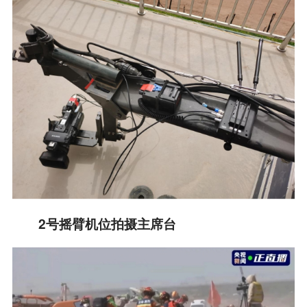
2号摇臂机位拍摄主席台