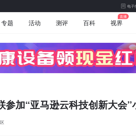
电子
专题
活动
测评
百科
视界
物联参加“亚马逊云科技创新大会”
区