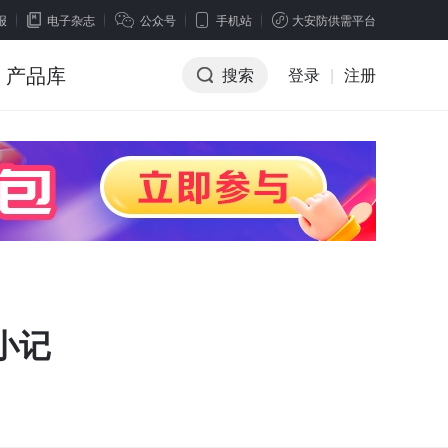
报
电子杂志
公众号
手机站
大安防供需平台
产品库
搜索
登录
|
注册
小记