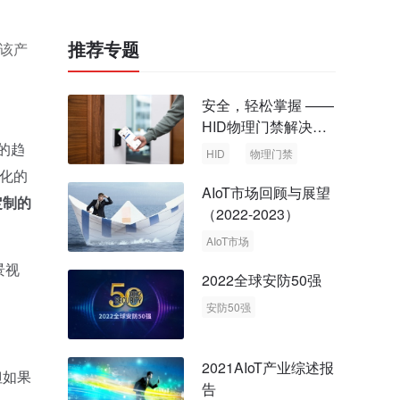
推荐专题
用该产
安全，轻松掌握 ——
HID物理门禁解决方
案，启动智慧安全新
的趋
HID
物理门禁
时代
质化的
AIoT市场回顾与展望
定制的
（2022-2023）
AIoT市场
回顾与展望
景视
2022全球安防50强
安防50强
安防市场
安防行业
2021AIoT产业综述报
但如果
告