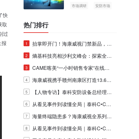
市场调研
安防市场
AIoT
了快
热门排行
获取
识别过
上报
抬掌即开门！海康威视门禁新品，不
1
止认人脸，更认"掌"中静脉！
熵基科技亮相沙利文峰会：探索全栈
2
脑机技术商业化生态新路径
CAME喀美“一小时销售专家”在线赋
3
能培训正式启动！
海康威视携手赣州南康区打造13.6公
4
里绿波网
【人物专访】泰科安防设备总经理张
5
宁解码安防出海新范式
从看见事件到读懂全局｜泰科C•CUR
6
E IQ 3.20开启安防运营智能新时代
海量终端隐患多？海康威视全系列物
7
联安全产品，四层守护更放心！
从看见事件到读懂全局｜泰科C•CUR
8