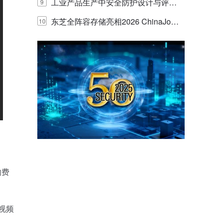
E IQ 3.20开启安防运营智能新时代
工业产品生产中安全防护设计与评估
9
的实践与探讨
东芝全阵容存储亮相2026 ChinaJo
10
y，以海量数据底座赋能“与AI同游”新
体验
的费
的视频