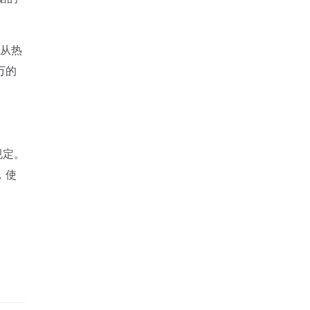
从热
万的
规定。
，使