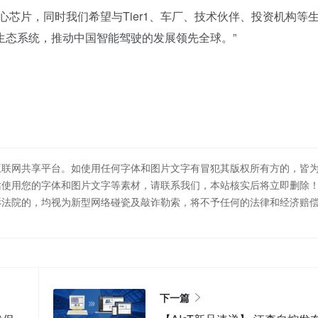
片，同时我们希望与Tier1、车厂、技术伙伴、投资机构等
生态系统，推动中国智能驾驶的发展领先全球。”
互联网共享平台。如使用任何字体和图片文字有冒犯其版权所有方的，皆
站使用您的字体和图片文字等素材，请联系我们，本站核实后将立即删除
诉法院的，均视为新型网络碰瓷及敲诈勒索，将不予任何的法律和经济赔
下一篇