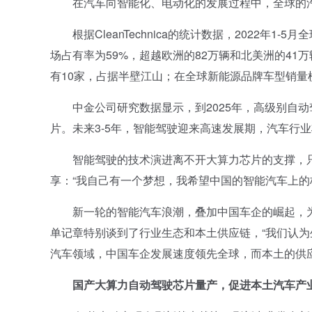
在汽车向智能化、电动化的发展过程中，全球的汽
根据CleanTechnica的统计数据，2022年1-
场占有率为59%，超越欧洲的82万辆和北美洲的41万辆
有10家，占据半壁江山；在全球新能源品牌车型销量榜
中金公司研究数据显示，到2025年，高级别自动驾驶
片。未来3-5年，智能驾驶迎来高速发展期，汽车行
智能驾驶的技术演进离不开大算力芯片的支撑，只有
享：“我自己有一个梦想，我希望中国的智能汽车上的
新一轮的智能汽车浪潮，叠加中国车企的崛起，为
单记章特别谈到了行业生态和本土供应链，“我们认为
汽车领域，中国车企发展速度领先全球，而本土的供
国产大算力自动驾驶芯片量产，促进本土汽车产