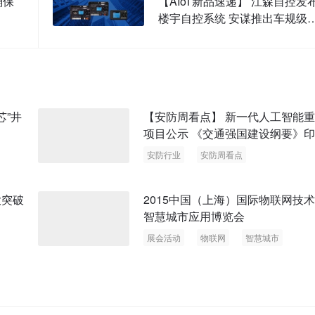
确保
【AIoT新品速递】 江森自控发
楼宇自控系统 安谋推出车规级
入式处理器
芯”井
【安防周看点】 新一代人工智能
项目公示 《交通强国建设纲要》
安防行业
安防周看点
大突破
2015中国（上海）国际物联网技
智慧城市应用博览会
展会活动
物联网
智慧城市