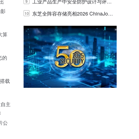
E IQ 3.20开启安防运营智能新时代
工业产品生产中安全防护设计与评估
出
9
的影
的实践与探讨
东芝全阵容存储亮相2026 ChinaJo
10
y，以海量数据底座赋能“与AI同游”新
大算
体验
态的
多搭载
大自主
得
片公