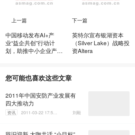
上一篇
下一篇
中国移动发布AI+产
英特尔宣布银湖资本
业“益企共创”行动计
（Silver Lake）战略投
划，助推中小企业产业
资Altera
升级
您可能也喜欢这些文章
2011年中国安防产业发展有
四大推动力
刘毅
资讯
2011-03-22 17:54:
00
辞旧迎新 大咖共话 “小目标”