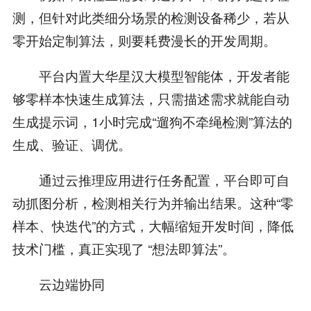
测，但针对此类细分场景的检测设备稀少，若从
零开始定制算法，则要耗费漫长的开发周期。
平台内置大华星汉大模型智能体，开发者能
够零样本快速生成算法，只需描述需求就能自动
生成提示词，1小时完成“遛狗不牵绳检测”算法的
生成、验证、调优。
通过云推理应用进行任务配置，平台即可自
动抓图分析，检测相关行为并输出结果。这种“零
样本、快迭代”的方式，大幅缩短开发时间，降低
技术门槛，真正实现了 “想法即算法”。
云边端协同