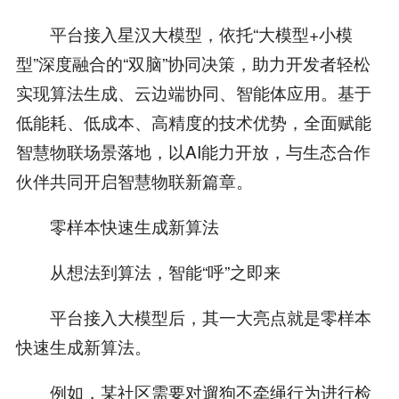
平台接入星汉大模型，依托“大模型+小模
型”深度融合的“双脑”协同决策，助力开发者轻松
实现算法生成、云边端协同、智能体应用。基于
低能耗、低成本、高精度的技术优势，全面赋能
智慧物联场景落地，以AI能力开放，与生态合作
伙伴共同开启智慧物联新篇章。
零样本快速生成新算法
从想法到算法，智能“呼”之即来
平台接入大模型后，其一大亮点就是零样本
快速生成新算法。
例如，某社区需要对遛狗不牵绳行为进行检