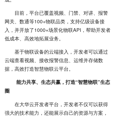
目前，平台已覆盖视频、门禁、对讲、报警
网关、数通等100+物联品类，支持亿级设备接
入，并开放了1000+场景化物联API，帮助开发者
低成本、高效地拓展业务。
基于物联设备的云端接入，开发者可以通过
云端查看视频、接收报警信息、运维并存储数
据，高效打造智慧物联云平台。
能力共享、生态共赢，打造“智慧物联”生态
圈
在大华云开发者平台，开发者不仅可以获得
强大的技术能力，还能展示自己的资源与方案，