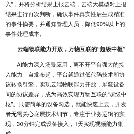
入”，并将分析结果上报云端，云端大模型对上报
结果进行再次判断，确认事件真实性后生成精准
的事件摘要，并通知管理人员，降低90%以上的
事件处理成本。
云端物联能力开放，万物互联的“超级中枢”
AI能力深入场景应用，离不开平台强大的接
入能力。自发布起，平台就通过低代码技术和协
议转换引擎，实现云端物联能力开放，屏蔽设备
间的协议差异，成为高效实现万物互联的“超级中
枢”。只需简单的设备勾选，就能快速上云，开发
者无需关心底层技术细节，专注于业务逻辑的实
现，30分钟完成设备接入，1天实现视频能力集
成。