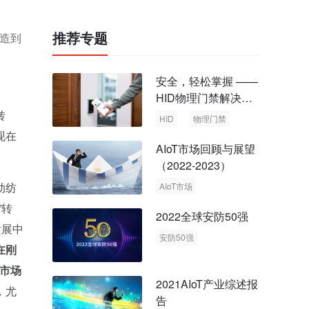
推荐专题
制造到
安全，轻松掌握 ——
HID物理门禁解决方
案，启动智慧安全新
转
HID
物理门禁
时代
现在
AIoT市场回顾与展望
（2022-2023）
动纺
AIoT市场
回顾与展望
”转
2022全球安防50强
发展中
安防50强
在刚
安防市场
安防行业
势市场
2021AIoT产业综述报
，尤
告