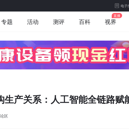
电子
专题
活动
测评
百科
视界
区展 | 重构生产关系：人工智能全链
论区