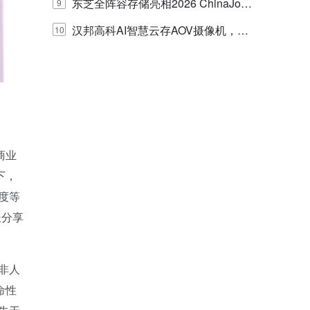
的实践与探讨
东芝全阵容存储亮相2026 ChinaJo
9
y，以海量数据底座赋能“与AI同游”新
汉邦高科AI智慧云存AOV摄像机，三
10
体验
目太阳能多摄球机
商业
下，
度等
长分享
非人
命性