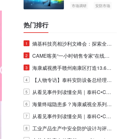
市场调研
安防市场
AIoT
热门排行
熵基科技亮相沙利文峰会：探索全栈
1
脑机技术商业化生态新路径
CAME喀美“一小时销售专家”在线赋
2
能培训正式启动！
海康威视携手赣州南康区打造13.6公
3
里绿波网
【人物专访】泰科安防设备总经理张
4
宁解码安防出海新范式
从看见事件到读懂全局｜泰科C•CUR
5
E IQ 3.20开启安防运营智能新时代
海量终端隐患多？海康威视全系列物
6
联安全产品，四层守护更放心！
从看见事件到读懂全局｜泰科C•CUR
7
E IQ 3.20开启安防运营智能新时代
工业产品生产中安全防护设计与评估
8