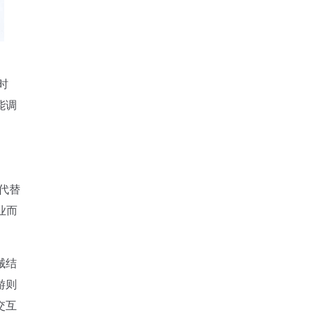
时
能调
代替
业而
械结
游则
交互