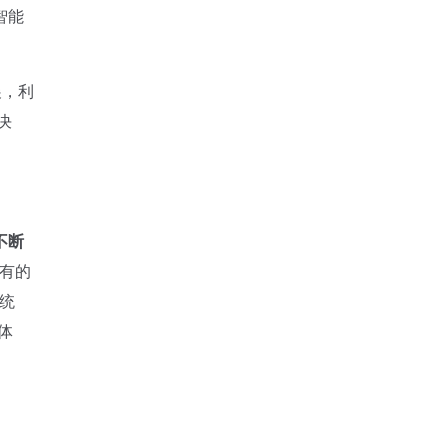
智能
展，利
决
。
不断
固有的
系统
体