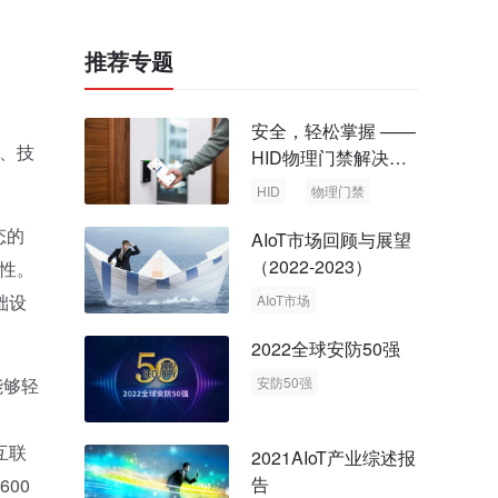
推荐专题
安全，轻松掌握 ——
、技
HID物理门禁解决方
案，启动智慧安全新
HID
物理门禁
时代
态的
AIoT市场回顾与展望
（2022-2023）
靠性。
础设
AIoT市场
回顾与展望
2022全球安防50强
能够轻
安防50强
安防市场
安防行业
互联
2021AIoT产业综述报
告
600