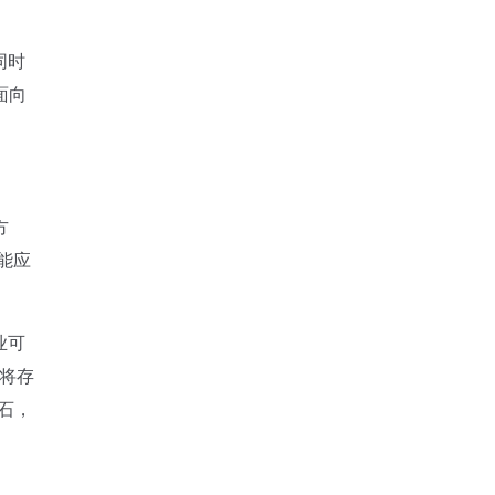
同时
面向
方
能应
业可
。将存
石，