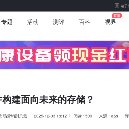
电子
专题
活动
测评
百科
视界
并构建面向未来的存储？
售与市场营销副总裁
2025-12-03 18:12
阅读
1590
来源：a&s
评