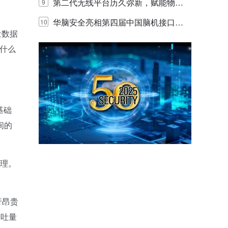
体验
代的认知中枢
第二代无线平台历久弥新，赋能物联
9
网创新迭代
华脑安全亮相第四届中国脑机接口大
10
量数据
赛 工业安全脑机接口技术赢行业顶级
为什么
专家关注
基础
间的
理。
行昂贵
吞吐量