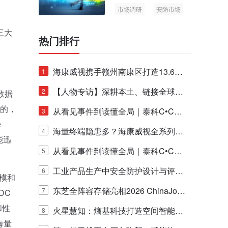
市场调研
安防市场
AIoT
三大
热门排行
海康威视携手赣州南康区打造13.6公
1
里绿波网
【人物专访】深耕本土、链接全球：
2
数据
化的，
泰科安防设备张宁解码中国安防出海
从看见事件到读懂全局｜泰科C•CUR
3
e
新范式
E IQ 3.20开启安防运营智能新时代
海量终端隐患多？海康威视全系列物
4
可能迅
联安全产品，四层守护更放心！
从看见事件到读懂全局｜泰科C•CUR
5
E IQ 3.20开启安防运营智能新时代
工业产品生产中安全防护设计与评估
6
模和
的实践与探讨
东芝全阵容存储亮相2026 ChinaJo
7
DC
性和性
y，以海量数据底座赋能“与AI同游”新
火星慧知：熵基科技打造空间智能时
8
海量