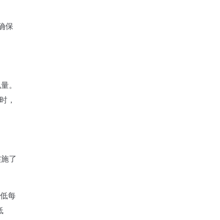
确保
电量。
瓦时，
。
实施了
低每
低