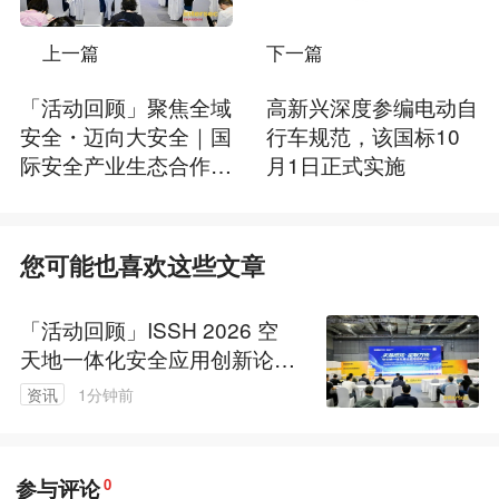
上一篇
下一篇
「活动回顾」聚焦全域
高新兴深度参编电动自
安全・迈向大安全｜国
行车规范，该国标10
际安全产业生态合作峰
月1日正式实施
会成功举办
您可能也喜欢这些文章
「活动回顾」ISSH 2026 空
天地一体化安全应用创新论坛
成功举办
资讯
1分钟前
参与评论
0