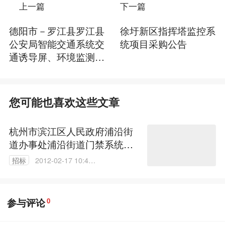
上一篇
下一篇
德阳市－罗江县罗江县
徐圩新区指挥塔监控系
公安局智能交通系统交
统项目采购公告
通诱导屏、环境监测屏
采购公开招标公告
您可能也喜欢这些文章
杭州市滨江区人民政府浦沿街
道办事处浦沿街道门禁系统采
购及安装的公开招标公告
招标
2012-02-17 10:45:
00
参与评论
0