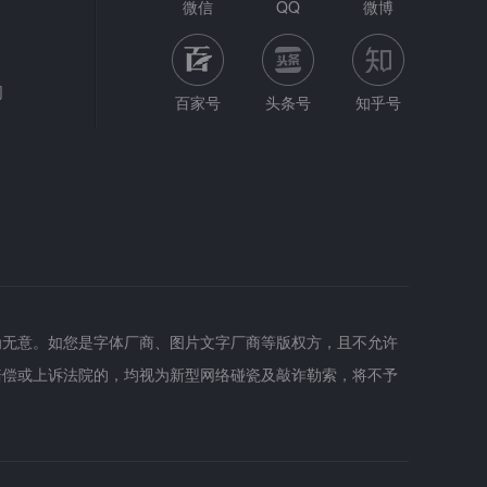
微信
QQ
微博
网
百家号
头条号
知乎号
为无意。如您是字体厂商、图片文字厂商等版权方，且不允许
赔偿或上诉法院的，均视为新型网络碰瓷及敲诈勒索，将不予