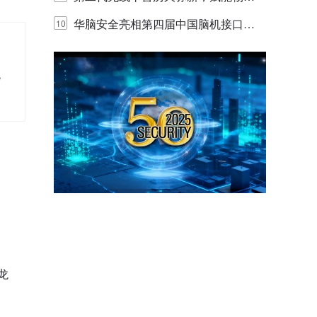
网创新迭代
华脑安全亮相第四届中国脑机接口大
10
赛 工业安全脑机接口技术赢行业顶级
统
专家关注
龙