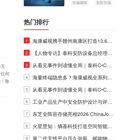
市场调研
安防市场
AIoT
热门排行
海康威视携手赣州南康区打造13.6公
1
里绿波网
【人物专访】泰科安防设备总经理张
2
宁解码安防出海新范式
从看见事件到读懂全局｜泰科C•CUR
3
为无
！任何
E IQ 3.20开启安防运营智能新时代
海量终端隐患多？海康威视全系列物
4
偿！敬
联安全产品，四层守护更放心！
从看见事件到读懂全局｜泰科C•CUR
5
E IQ 3.20开启安防运营智能新时代
工业产品生产中安全防护设计与评估
6
的实践与探讨
东芝全阵容存储亮相2026 ChinaJo
7
y，以海量数据底座赋能“与AI同游”新
火星慧知：熵基科技打造空间智能时
8
体验
代的认知中枢
第二代无线平台历久弥新，赋能物联
9