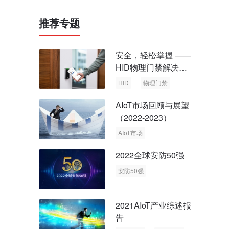
推荐专题
安全，轻松掌握 ——
HID物理门禁解决方
案，启动智慧安全新
HID
物理门禁
时代
AIoT市场回顾与展望
（2022-2023）
AIoT市场
回顾与展望
2022全球安防50强
安防50强
安防市场
安防行业
2021AIoT产业综述报
告