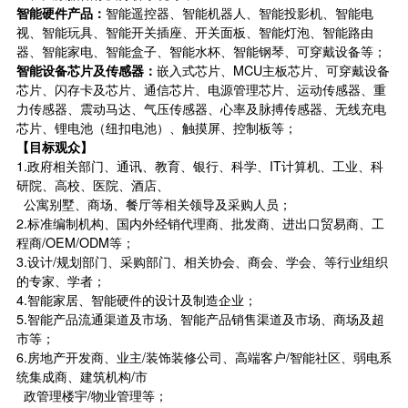
智能硬件产品：
智能遥控器、智能机器人、智能投影机、智能电
视、智能玩具、智能开关插座、开关面板、智能灯泡、智能路由
器、智能家电、智能盒子、智能水杯、智能钢琴、可穿戴设备等；
智能设备芯片及传感器：
嵌入式芯片、MCU主板芯片、可穿戴设备
芯片、闪存卡及芯片、通信芯片、电源管理芯片、运动传感器、重
力传感器、震动马达、气压传感器、心率及脉搏传感器、无线充电
芯片、锂电池（纽扣电池）、触摸屏、控制板等；
【目标观众】
1.政府相关部门、通讯、教育、银行、科学、IT计算机、工业、科
研院、高校、医院、酒店、
公寓别墅、商场、餐厅等相关领导及采购人员；
2.标准编制机构、国内外经销代理商、批发商、进出口贸易商、工
程商/OEM/ODM等；
3.设计/规划部门、采购部门、相关协会、商会、学会、等行业组织
的专家、学者；
4.智能家居、智能硬件的设计及制造企业；
5.智能产品流通渠道及市场、智能产品销售渠道及市场、商场及超
市等；
6.房地产开发商、业主/装饰装修公司、高端客户/智能社区、弱电系
统集成商、建筑机构/市
政管理楼宇/物业管理等；