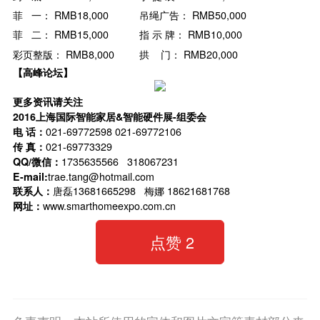
菲 一： RMB18,000
吊绳广告： RMB50,000
菲 二： RMB15,000
指 示 牌： RMB10,000
彩页整版： RMB8,000
拱 门： RMB20,000
【高峰论坛】
更多资讯请关注
2016
上海国际智能家居&智能硬件展-组委会
电 话：
021-69772598 021-69772106
传 真：
021-69773329
QQ/
微信：
1735635566 318067231
E-mail:
trae.tang@hotmail.com
联系人：
唐磊13681665298 梅娜 18621681768
网址：
www.smarthomeexpo.com.cn
点赞
2