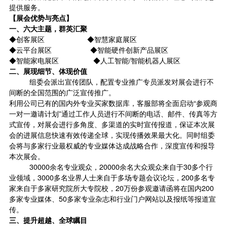
提供服务。
【展会优势与亮点】
一、
六大主题，群英汇聚
◆创客展区 ◆智慧家庭展区
◆云平台展区 ◆智能硬件创新产品展区
◆智能家电展区 ◆
人工智能
/智能机器人展区
二、
展现细节、体现价值
组委会派出宣传团队，配置专业推广专员派发对展会进行不
间断的全国范围的广泛宣传推广。
利用公司已有的国内外专业买家数据库，客服部将全面启动“参观商
一对一邀请计划”通过工作人员进行不间断的电话、邮件、传真等方
式宣传，对展会进行多角度、多渠道的实时宣传报道，保证本次展
会的进展信息快速有效传递全球，实现传播效果最大化。同时组委
会将与多家行业最权威的专业媒体达成战略合作，深度宣传和报导
本次展会。
30000余名专业观众，20000余名大众观众来自于30多个行
业领域，3000多名业界人士来自于多场专题会议论坛，200多名专
家来自于多家研究院所大专院校，20万份参观邀请函将在国内200
多家专业媒体、50多家专业杂志和行业门户网站以及报纸等报道宣
传。
三、提升超越、全球瞩目