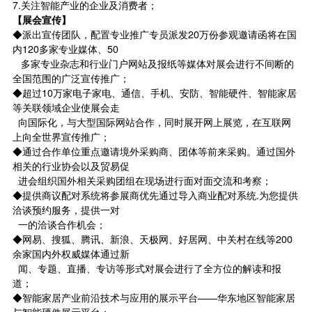
7.关注智能产业的企业及消费者；
【展会宣传】
◆派出宣传团队，配置专业推广专员派发20万份参观邀请函将在国
内120多家专业媒体、50
多家专业杂志和行业门户网站及报纸等媒体对展会进行不间断的
全国范围的广泛宣传推广；
◆超过10万家电子家电、通信、手机、安防、智能硬件、智能家居
等关联领域企业使展会走
向国际化，与大型国际网站合作，同时展开网上展览，在互联网
上向全世界宣传推广；
◆通过合作单位重点邀请境外采购商、团体等前来采购。通过国外
相关的行业协会以及贸易促
进会组织国外相关采购团组在现场进行面对面交流和考察；
◆提供商议配对系统将参展商优先通过导入商业配对系统.为您提供
洽谈预约服务，提供一对
一的洽谈合作机会；
◆网易、搜狐、腾讯、新浪、天极网、好居网、中关村在线等200
余家国内外权威媒体通过新
闻、专题、直播、专访等形式对展会进行了全方位的解读和报
道；
◆智能家居产业前沿技术与应用的展示平台——华东地区智能家居
与智能硬件展示平台；