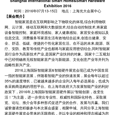
Shanghai International Smart Home&Smart Hardware
Exhibition 2016
时间：2016年07月13-15日 地点：上海光大会展中心
【展会简介】
智能家居是在互联网影响之下物联化的体现,综合利用物联
网、云计算、移动互联网和大数据技术,结合自动控制技术,将家庭
设备智能控制、家庭环境感知、家人健康感知、家居安全感知以及
信息交流、消费服务等家居生活有效地结合起来,创造出健康、安
全、舒适、低碳、便捷的个性化家居生活。在不远的未来,能源、医
疗、安防、教育等传统产业也都将与家庭应用密切结合,同时智能家
居行业作为高新技术产业,是国家产业扶持的对象。国家十二五规划
中已经明确将无线智能家居产业与新能源、文化创意产业等并列为
战略性新兴产业。
2016上海国际智能家居&智能硬件展览会现已成为中国首屈
一指的智能家居展，伴随着智能产业的快速发展，展会每年以超过
35%的速度增长，已被越来越多的企业列入每年必选展会，也成为
各采购商选购的理想平台。在上海市政府大力发展智能产业的利好
政策下，2016年上海国际智能家居硬件展以“智能创新，改变生
活！”为主题，进一步突出专业性、权威性和国际化特色，采取展
览、论坛、推介会等多种形式促进产业的合作、发展与共赢。我们
诚挚邀请您积极参与本次展会盛宴，相聚申城、共同分享上海智能
家居硬件展览会带来的无限商机，并以专业的精神和理念竭诚为您