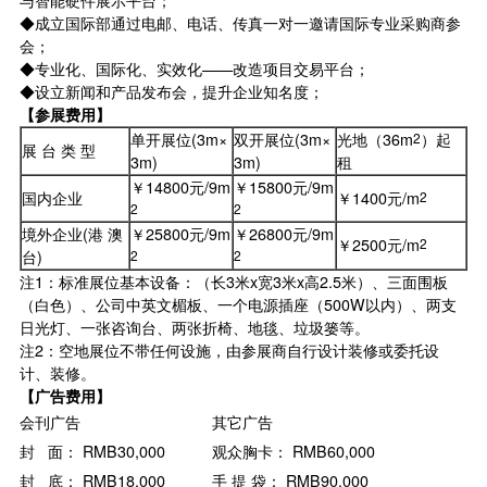
◆成立国际部通过电邮、电话、传真一对一邀请国际专业采购商参
会；
◆专业化、国际化、实效化——改造项目交易平台；
◆设立新闻和产品发布会，提升企业知名度；
【参展费用】
单开展位(3m×
双开展位(3m×
光地（36m
2
）起
展 台 类 型
3m)
3m)
租
￥14800元/9m
￥15800元/9m
国内企业
￥1400元/m
2
2
2
境外企业(港 澳
￥25800元/9m
￥26800元/9m
￥2500元/m
2
台)
2
2
注1：标准展位基本设备：（长3米x宽3米x高2.5米）、三面围板
（白色）、公司中英文楣板、一个电源插座（500W以内）、两支
日光灯、一张咨询台、两张折椅、地毯、垃圾篓等。
注2：空地展位不带任何设施，由参展商自行设计装修或委托设
计、装修。
【广告费用】
会刊广告
其它广告
封 面： RMB30,000
观众胸卡： RMB60,000
封 底： RMB18,000
手 提 袋： RMB90,000