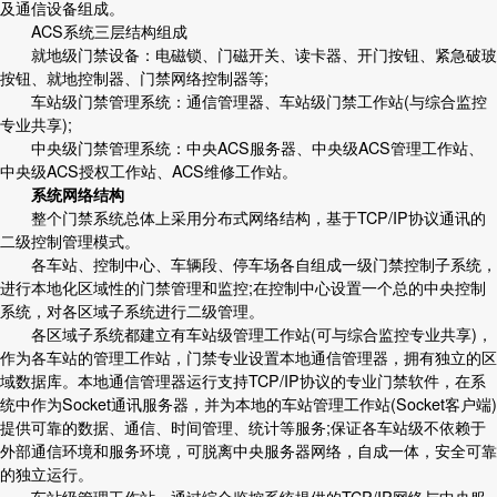
及通信设备组成。
ACS系统三层结构组成
就地级门禁设备：电磁锁、门磁开关、读卡器、开门按钮、紧急破玻
按钮、就地控制器、门禁网络控制器等;
车站级门禁管理系统：通信管理器、车站级门禁工作站(与综合监控
专业共享);
中央级门禁管理系统：中央ACS服务器、中央级ACS管理工作站、
中央级ACS授权工作站、ACS维修工作站。
系统网络结构
整个门禁系统总体上采用分布式网络结构，基于TCP/IP协议通讯的
二级控制管理模式。
各车站、控制中心、车辆段、停车场各自组成一级
门禁控制
子系统，
进行本地化区域性的门禁管理和监控;在控制中心设置一个总的中央控制
系统，对各区域子系统进行二级管理。
各区域子系统都建立有车站级管理工作站(可与综合监控专业共享)，
作为各车站的管理工作站，门禁专业设置本地通信管理器，拥有独立的区
域数据库。本地通信管理器运行支持TCP/IP协议的专业门禁软件，在系
统中作为Socket通讯服务器，并为本地的车站管理工作站(Socket客户端)
提供可靠的数据、通信、时间管理、统计等服务;保证各车站级不依赖于
外部通信环境和服务环境，可脱离中央服务器网络，自成一体，安全可靠
的独立运行。
车站级管理工作站，通过综合监控系统提供的TCP/IP网络与中央服