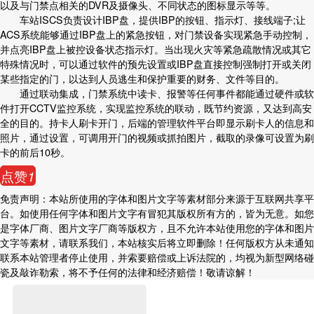
以及与门禁点相关的DVR及摄像头、不同状态的图标显示等等。
车站ISCS负责设计IBP盘，提供IBP的按钮、指示灯、接线端子;让
ACS系统能够通过IBP盘上的紧急按钮，对门禁设备实现紧急手动控制，
并点亮IBP盘上被控设备状态指示灯。当出现火灾等紧急疏散情况或其它
特殊情况时，可以通过软件的预先设置或IBP盘直接控制强制打开或关闭
某些指定的门，以达到人员逃生和保护重要的财务、文件等目的。
通过联动集成，门禁系统中读卡、报警等任何事件都能通过硬件或软
件打开CCTV监控系统，实现监控系统的联动，既节约资源，又达到高安
全的目的。持卡人刷卡开门，后端的管理软件平台即显示刷卡人的信息和
照片，通过设置，可调用开门的视频或抓拍图片，截取的录像可设置为刷
卡的前后10秒。
点赞
1
免责声明：本站所使用的字体和图片文字等素材部分来源于互联网共享平
台。如使用任何字体和图片文字有冒犯其版权所有方的，皆为无意。如您
是字体厂商、图片文字厂商等版权方，且不允许本站使用您的字体和图片
文字等素材，请联系我们，本站核实后将立即删除！任何版权方从未通知
联系本站管理者停止使用，并索要赔偿或上诉法院的，均视为新型网络碰
瓷及敲诈勒索，将不予任何的法律和经济赔偿！敬请谅解！