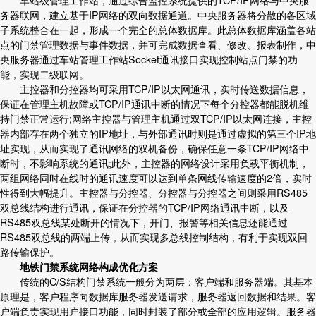
务器联网，建立基于IP网络的双向数据通道。中央服务器将分散的各区域
子系统整合在一起，形成一个完全的总体数据库。此总体数据库涵盖各站
点的门禁管理数据与事件数据，并可完成数据查看、修改、报表制作，中
央服务器通过车站管理工作站Socket通讯接口实现控制站点门禁的功
能，实现二级联网。
主控器和分控器均可采用TCP/IP以太网通讯，实时传送数据信息，
保证在管理主机故障或TCP/IP通讯中断的情况下每个分控器都能脱机维
持门禁正常运行;网络主控器与管理主机通过双TCP/IP以太网连接，主控
器内部存在两个独立的IP地址，与外部通讯时则是通过虚拟的第三个IP地
址实现，从而实现了通讯网络的双机备份，确保任意一条TCP/IP网络中
断时，不影响系统的通讯;此外，主控器的网络设计采用负载平衡机制，
两组网络同时在线时的通讯速度可以达到单条网线传输速度的2倍，实时
性得到大幅提升。主控器与分控器、分控器与分控器之间则采用RS485
双总线结构进行通讯，保证在分控器的TCP/IP网络通讯中断，以及
RS485双总线某处断开的情况下，开门、报警等相关信息还能通过
RS485双总线的两端上传，从而实现多总线控制结构，有利于实现双回
路传输保护。
地铁门禁系统网络构成优化方案
传统的C/S结构门禁系统一般分为两层：客户端和服务器端。其基本
原理是，客户程序向数据库服务器发送请求，服务器返回数据和结果。客
户端负责实现用户接口功能，同时封装了部分或全部的应用逻辑。服务器