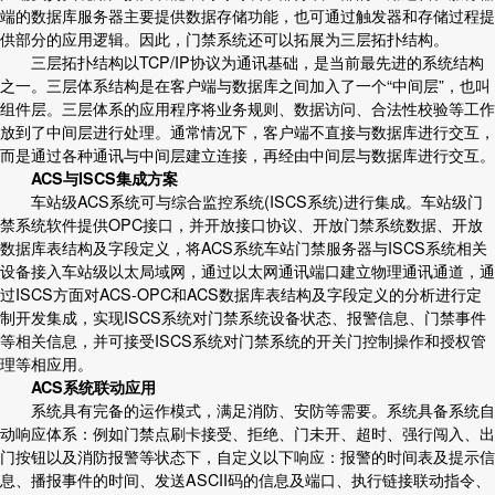
端的数据库服务器主要提供数据存储功能，也可通过触发器和存储过程提
供部分的应用逻辑。因此，门禁系统还可以拓展为三层拓扑结构。
三层拓扑结构以TCP/IP协议为通讯基础，是当前最先进的系统结构
之一。三层体系结构是在客户端与数据库之间加入了一个“中间层”，也叫
组件层。三层体系的应用程序将业务规则、数据访问、合法性校验等工作
放到了中间层进行处理。通常情况下，客户端不直接与数据库进行交互，
而是通过各种通讯与中间层建立连接，再经由中间层与数据库进行交互。
ACS与ISCS集成方案
车站级ACS系统可与综合监控系统(ISCS系统)进行集成。车站级门
禁系统软件提供OPC接口，并开放接口协议、开放门禁系统数据、开放
数据库表结构及字段定义，将ACS系统车站门禁服务器与ISCS系统相关
设备接入车站级以太局域网，通过以太网通讯端口建立物理通讯通道，通
过ISCS方面对ACS-OPC和ACS数据库表结构及字段定义的分析进行定
制开发集成，实现ISCS系统对门禁系统设备状态、报警信息、门禁事件
等相关信息，并可接受ISCS系统对门禁系统的开关门控制操作和授权管
理等相应用。
ACS系统联动应用
系统具有完备的运作模式，满足消防、安防等需要。系统具备系统自
动响应体系：例如门禁点刷卡接受、拒绝、门未开、超时、强行闯入、出
门按钮以及消防报警等状态下，自定义以下响应：报警的时间表及提示信
息、播报事件的时间、发送ASCII码的信息及端口、执行链接联动指令、