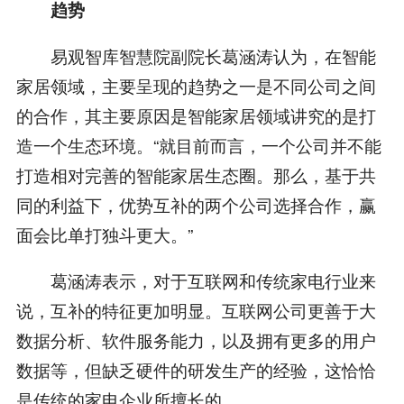
趋势
易观智库智慧院副院长葛涵涛认为，在智能
家居领域，主要呈现的趋势之一是不同公司之间
的合作，其主要原因是智能家居领域讲究的是打
造一个生态环境。“就目前而言，一个公司并不能
打造相对完善的智能家居生态圈。那么，基于共
同的利益下，优势互补的两个公司选择合作，赢
面会比单打独斗更大。”
葛涵涛表示，对于互联网和传统家电行业来
说，互补的特征更加明显。互联网公司更善于大
数据分析、软件服务能力，以及拥有更多的用户
数据等，但缺乏硬件的研发生产的经验，这恰恰
是传统的家电企业所擅长的。