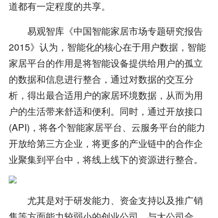
道都有一定程度的共享。
易观智库《中国智能家居市场专题研究报告
2015》认为，智能化的核心在于用户数据，智能
家居平台的作用是将智能设备提供给用户的孤立
的数据和信息进行整合，通过对数据的交互分
析，得出最合适用户的家居环境数据，从而为用
户的生活带来舒适和便利。同时，通过开放接口
(API)，将各个智能家居平台、云服务平台的能力
开放给第三方企业，将更多的产业链中的合作企
业聚集到平台中，将线上线下的资源进行整合。
尤其是对于研发能力、资金支持以及推广销
售等方面能力较弱小的创业公司，与大公司合