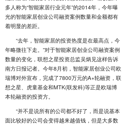
多人称为“智能家居行业元年”的2014年，今年曝
光的智能家居创业公司融资案例数量和金额都有
着明显的差距。
“去年，智能家居的投资热度是在最高点，今
年略微往下走。”对于智能家居创业公司融资案例
数量的变化，联想之星投资总监吴炳见这样告诉
南方日报记者。今年8月初，智能家居创业公司欧
瑞博对外宣布，完成了7800万元的A+轮融资，联
想之星、虎童基金和MTK(联发科)等正是欧瑞博
本轮融资的投资方。
“并不是说所有的公司都不好了，而是说基本
面比较好的公司会变得越来越值钱，但是大多数