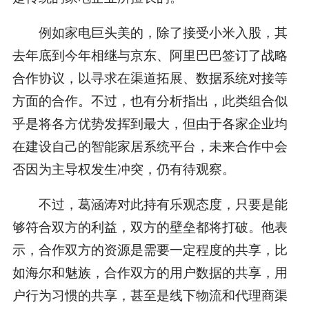
例如家电巨头美的，除了接受小米入股，其
去年底到今年相继与京东、阿里巴巴签订了战略
合作协议，以寻求在渠道拓展、数据系统对接等
方面的合作。不过，也有分析指出，此类组合似
乎是将各方优势发挥到最大，但由于各家企业均
在建设自己的智能家居系统平台，未来合作中会
否因为主导权发生冲突，仍有待观察。
不过，葛涵涛对此持有乐观态度，只要是能
够符合双方的利益，双方的壁垒都将打破。他表
示，合作双方的资源是需要一定程度的共享，比
如海尔和魅族，合作双方的用户数据的共享，用
户行为习惯的共享，甚至是线下物流和代理商渠