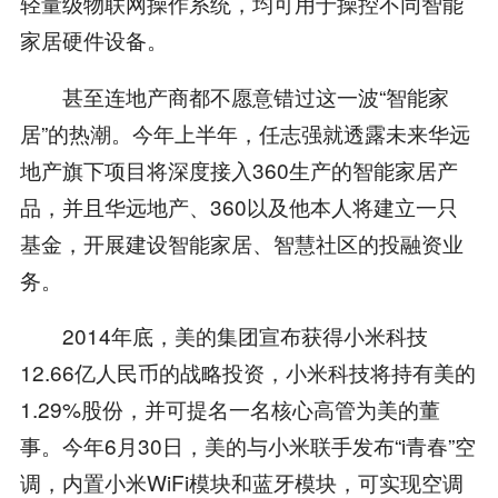
轻量级物联网操作系统，均可用于操控不同智能
家居硬件设备。
甚至连地产商都不愿意错过这一波“智能家
居”的热潮。今年上半年，任志强就透露未来华远
地产旗下项目将深度接入360生产的智能家居产
品，并且华远地产、360以及他本人将建立一只
基金，开展建设智能家居、智慧社区的投融资业
务。
2014年底，美的集团宣布获得小米科技
12.66亿人民币的战略投资，小米科技将持有美的
1.29%股份，并可提名一名核心高管为美的董
事。今年6月30日，美的与小米联手发布“i青春”空
调，内置小米WiFi模块和蓝牙模块，可实现空调