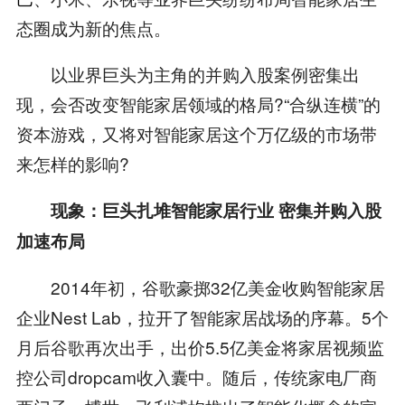
态圈成为新的焦点。
以业界巨头为主角的并购入股案例密集出
现，会否改变智能家居领域的格局?“合纵连横”的
资本游戏，又将对智能家居这个万亿级的市场带
来怎样的影响?
现象：巨头扎堆智能家居行业 密集并购入股
加速布局
2014年初，谷歌豪掷32亿美金收购智能家居
企业Nest Lab，拉开了智能家居战场的序幕。5个
月后谷歌再次出手，出价5.5亿美金将家居视频监
控公司dropcam收入囊中。随后，传统家电厂商