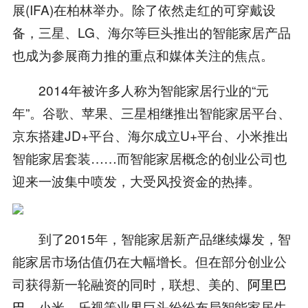
展(IFA)在柏林举办。除了依然走红的可穿戴设
备，三星、LG、海尔等巨头推出的智能家居产品
也成为参展商力推的重点和媒体关注的焦点。
2014年被许多人称为智能家居行业的“元
年”。谷歌、苹果、三星相继推出智能家居平台、
京东搭建JD+平台、海尔成立U+平台、小米推出
智能家居套装……而智能家居概念的创业公司也
迎来一波集中喷发，大受风投资金的热捧。
到了2015年，智能家居新产品继续爆发，智
能家居市场估值仍在大幅增长。但在部分创业公
司获得新一轮融资的同时，联想、美的、
阿里巴
巴
、小米、乐视等业界巨头纷纷布局智能家居生