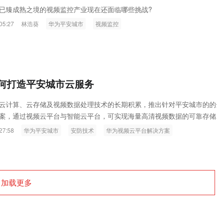
ink燧石技术：以红外技术，筑造低
智联航空：无人机赋能应急救援
已臻成熟之境的视频监控产业现在还面临哪些挑战?
代的智能安防新生态
输行业创新
05:27
林浩葵
华为平安城市
视频监控
何打造平安城市云服务
云计算、云存储及视频数据处理技术的长期积累，推出针对平安城市的的
案，通过视频云平台与智能云平台，可实现海量高清视频数据的可靠存储
27:58
华为平安城市
安防技术
华为视频云平台解决方案
加载更多