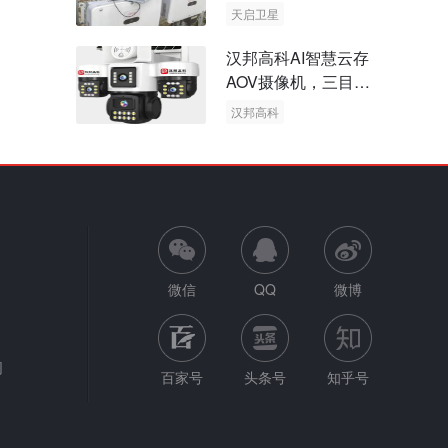
天启卫星
卫星物联网
汉邦高科AI智慧云存
AOV摄像机，三目太
阳能多摄球机
汉邦高科
AOV摄像机
太阳能多摄球机
微信
QQ
微博
网
百家号
头条号
知乎号