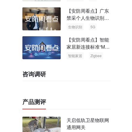
【安防周看点】广东
禁采个人生物识别信
息 中国5G基站占全
生物识别
5G
球70%
【安防周看点】智能
家居新连接标准“Matt
er” Zigbee联盟更名
智能家居
Zigbee
咨询调研
产品测评
天启低轨卫星物联网
通用网关