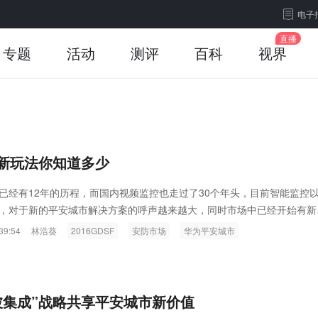
电子
专题
活动
测评
百科
视界
新玩法你知道多少
已经有12年的历程，而国内视频监控也走过了30个年头，目前智能监控
，对于新的平安城市解决方案的呼声越来越大，同时市场中已经开始有新
安城市发展的旗帜，行业发展也将迎来崭新的一页。
39:54
林浩葵
2016GDSF
安防市场
华为平安城市
被集成”战略共享平安城市新价值