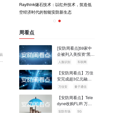
与医疗运
Raythink燧石技术：以红外技术，筑造低
智联航空
空经济时代的智能安防新生态
输行业创
周看点
[安防周看点]59家中
企被列入美投资“黑名
云
单” 中国信通院启动
及
人脸识别
车联网
可信人脸识别测试
【安防周看点】万佳
安完成超3亿元融资
国内首批量子通信标
万佳安
量子通信
准出台
【安防周看点】Tele
dyne收购FLIR 万物
云新品牌“万御安防”
安防市场
5G