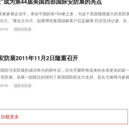
造"成为第44届美国西部国际安防展的亮点
0多家参展企业中，来自中国的有154家之多，为这个美国规模最大的安防
活力。”展会主办方、励展博览集团战略客户总监戴维·托宾告诉记者。在
，就会发觉托宾所言非虚。凡是中国企业的展位，总是人头攒动。有人询
59:00
国际安防展
，有人展示，有人端详……参观者兴趣浓厚，参展方劲头十足...
防展2011年11月2日隆重召开
泰国国防与安防展的成功举办的两年后，目光齐聚即将迎来的水准更高的新
防与安防展。该展一如既往的得到了泰国国防部全力支持。旨在为展商与参
接触到真正的决策者和各界要员...
58:00
国际安防展
加载更多