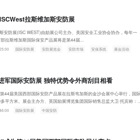
国ISCWest拉斯维加斯安防展
斯安防展(ISC WEST)由励展公司主办、美国安全工业协会协办，每年一
西部拉斯维加斯国际保安产品展将是第44届...
25:00
国际安防展
安防展览会
安防市场
安保系统
展会活动
进军国际安防展 独特优势令外商刮目相看
的第44届美国西部国际安防产品展在拉斯韦加斯的金沙会展中心举行，国
00多平方米。展会主办方、英国励展博览集团国际销售总监大卫·托宾称：
出新的产品，努力缩小与世界顶尖安防企业的技术差距，“中国企业的表
46:00
国际安防展
中国安防
.