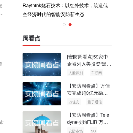
与医疗运
Raythink燧石技术：以红外技术，筑造低
智联航空
品
饕
空经济时代的智能安防新生态
输行业创
周看点
[安防周看点]59家中
企被列入美投资“黑名
品
单” 中国信通院启动
人脸识别
车联网
可信人脸识别测试
【安防周看点】万佳
安完成超3亿元融资
国内首批量子通信标
万佳安
量子通信
准出台
【安防周看点】Tele
dyne收购FLIR 万物
城市
云新品牌“万御安防”
安防市场
5G