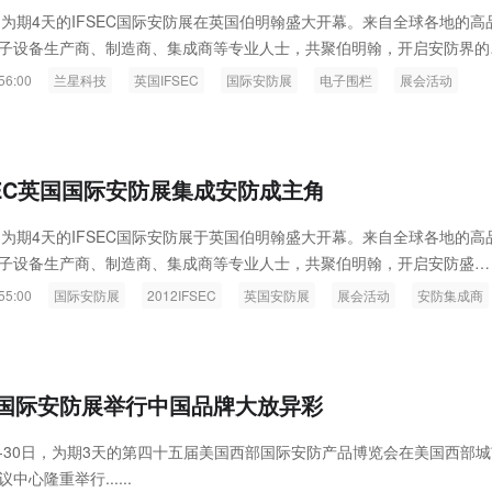
ink燧石技术：以红外技术，筑造低
智联航空：无人机赋能应急救援
7日，为期4天的IFSEC国际安防展在英国伯明翰盛大开幕。来自全球各地的高
子设备生产商、制造商、集成商等专业人士，共聚伯明翰，开启安防界的
代的智能安防新生态
输行业创新
56:00
兰星科技
英国IFSEC
国际安防展
电子围栏
展会活动
FSEC英国国际安防展集成安防成主角
7日，为期4天的IFSEC国际安防展于英国伯明翰盛大开幕。来自全球各地的高
子设备生产商、制造商、集成商等专业人士，共聚伯明翰，开启安防盛
55:00
国际安防展
2012IFSEC
英国安防展
展会活动
安防集成商
国际安防展举行中国品牌大放异彩
月28-30日，为期3天的第四十五届美国西部国际安防产品博览会在美国西部
中心隆重举行......