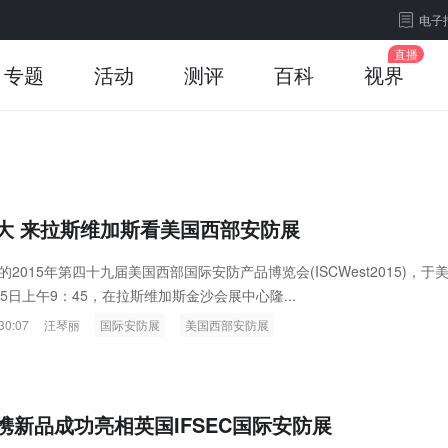
电子
专题
活动
测评
百科
视界
大 来拉斯维加斯看美国西部安防展
15年第四十九届美国西部国际安防产品博览会(ISCWest2015)，于
5日上午9：45，在拉斯维加斯金沙会展中心隆...
30:07
汪琴丽
国际安防展
美国西部安防展
携新品成功亮相英国IFSEC国际安防展