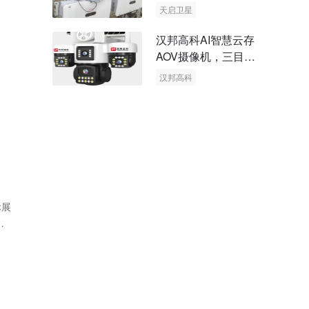
天启卫星
卫星物联网
汉邦高科AI智慧云存
AOV摄像机，三目太
阳能多摄球机
汉邦高科
AOV摄像机
太阳能多摄球机
际展
中
现