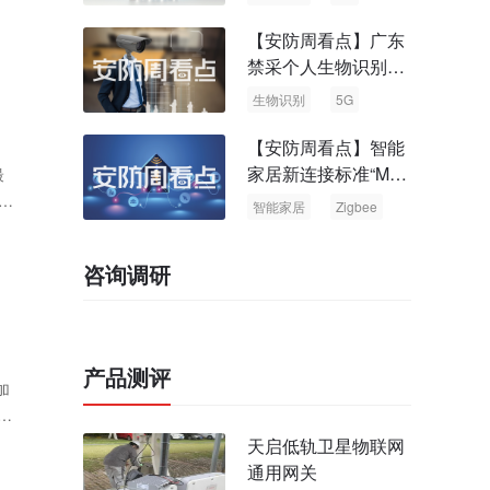
【安防周看点】广东
禁采个人生物识别信
息 中国5G基站占全
生物识别
5G
球70%
【安防周看点】智能
家居新连接标准“Matt
最
er” Zigbee联盟更名
健
智能家居
Zigbee
咨询调研
产品测评
加
ed
天启低轨卫星物联网
通用网关