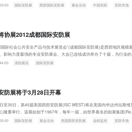
59:00
国际安防展
西部国际安防展
展会活动
中国安防
安防市场
将协展2012成都国际安防展
都国际社会公共安全产品与技术展览会”(成都国际安防展)是西部地区规模
、影响力度最强的专业安防展会。大会已连续成功举办了十届，为行业的
流和产品推广提供了广阔的平台......
44:00
清投视讯
国际安防展
安防展将于3月28日开幕
28日至30日，第45届美国西部安防展(ISC WEST)将在美国内华达州拉斯维
心隆重举行。该展始创于1967年，每年一届，由世界着名的励展集团(Re
ons)主办、美国安防协会(SIA)协办。2012美国西部安防展将是该展的第45届盛
26:00
国际安防展
展会活动
美国西部安防展
远程监控
安防市场