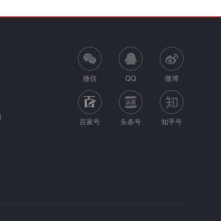
微信
QQ
微博
网
百家号
头条号
知乎号