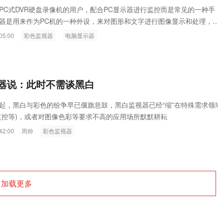
ink燧石技术：以红外技术，筑造低
智联航空：无人机赋能应急救援
PC式DVR硬盘录像机的用户，配合PC显示器进行监控而是常见的一种手
器是用来作为PC机的一种外设，来对图形和文字进行图像显示和处理，
代的智能安防新生态
输行业创新
的是对图象色彩和明暗对比度的要求要低得多...
05:00
彩色监视器
电脑显示器
器说：此时不需谈黑白
起，黑白与彩色的纷争早已偃旗息鼓，黑白监视器已经“缩”在特殊需求领
监控等)，或者对图像色彩等要求不高的应用场所默默耕耘
42:00
周帅
彩色监视器
加载更多