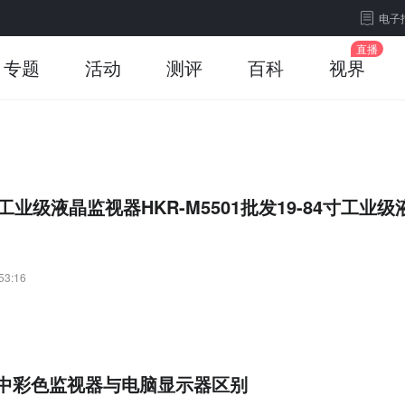
电子
专题
活动
测评
百科
视界
工业级液晶监视器HKR-M5501批发19-84寸工业级
53:16
中彩色监视器与电脑显示器区别