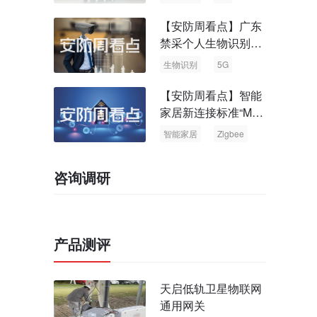
【安防周看点】广东
禁采个人生物识别信
息 中国5G基站占全
生物识别
5G
球70%
【安防周看点】智能
家居新连接标准“Matt
er” Zigbee联盟更名
智能家居
Zigbee
咨询调研
产品测评
天启低轨卫星物联网
通用网关