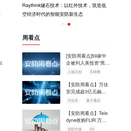
与医疗运
Raythink燧石技术：以红外技术，筑造低
智联航空
它
空经济时代的智能安防新生态
输行业创
周看点
[安防周看点]59家中
企被列入美投资“黑名
域
单” 中国信通院启动
人脸识别
车联网
可信人脸识别测试
【安防周看点】万佳
安完成超3亿元融资
国内首批量子通信标
万佳安
量子通信
准出台
【安防周看点】Tele
dyne收购FLIR 万物
云新品牌“万御安防”
安防市场
5G