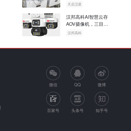
天启卫星
卫星物联网
汉邦高科AI智慧云存
AOV摄像机，三目太
阳能多摄球机
汉邦高科
AOV摄像机
太阳能多摄球机
微信
QQ
微博
网
百家号
头条号
知乎号