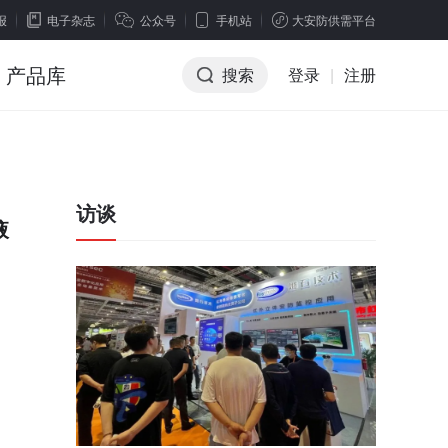
报
电子杂志
公众号
手机站
大安防供需平台
产品库
搜索
登录
|
注册
访谈
液