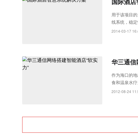
国际酒店
用于该项目的
线系统，稳定
令延时现象很
2014-03-17 16:
位前都设计有
电设备。5 
华三通信
作为海口的地
食和温泉水疗
源，更是国内
2012-08-24 11:
地”、“国家5