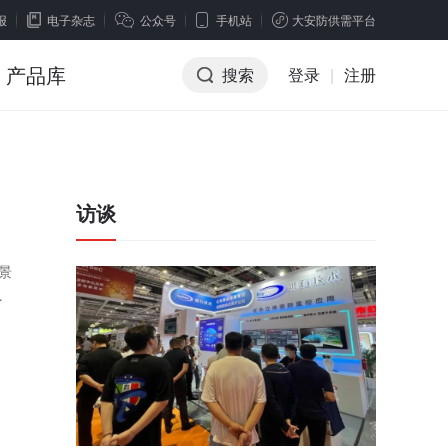
报
电子杂志
公众号
手机站
大安防供需平台
产品库
搜索
登录
|
注册
访谈
景
与