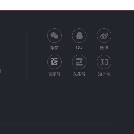
微信
QQ
微博
网
百家号
头条号
知乎号