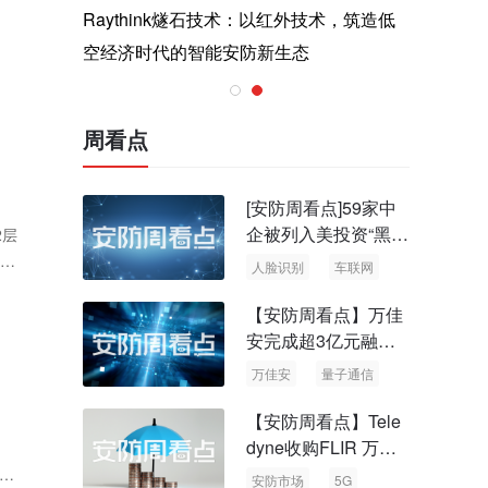
与医疗运
Raythink燧石技术：以红外技术，筑造低
智联航空
空经济时代的智能安防新生态
输行业创
周看点
[安防周看点]59家中
企被列入美投资“黑名
2层
单” 中国信通院启动
物联
人脸识别
车联网
可信人脸识别测试
【安防周看点】万佳
安完成超3亿元融资
国内首批量子通信标
万佳安
量子通信
准出台
【安防周看点】Tele
dyne收购FLIR 万物
。
云新品牌“万御安防”
展示
安防市场
5G