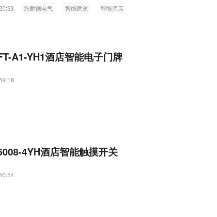
的产品到边缘控制，再到应用、分析与服务各个层面的全面创新，施耐德
20:33
施耐德电气
智能建筑
智能酒店
电一体化方面的突出优势，打造酒店住客体验解决方案，助力客户提高管
现智能规划，从而优化住客体验。
T-A1-YH1酒店智能电子门牌
59:18
008-4YH酒店智能触摸开关
50:54