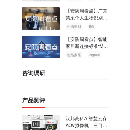
电
理
【安防周看点】广东
禁采个人生物识别信
息 中国5G基站占全
生物识别
5G
球70%
【安防周看点】智能
家居新连接标准“Matt
er” Zigbee联盟更名
智能家居
Zigbee
咨询调研
产品测评
汉邦高科AI智慧云存
AOV摄像机，三目太