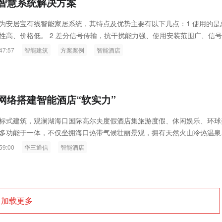
智慧系统解决方案
为安居宝有线智能家居系统，其特点及优势主要有以下几点：1 使用的是
性高、价格低。 2 差分信号传输，抗干扰能力强、使用安装范围广、信
小。3 系统设计有红外转发器可实现对电视机和空调的无线操作。4 每个
47:57
智能建筑
方案案例
智能酒店
情景控制面板，该面板为触屏操作，可使用户在一块面板上控制室内所有
系统设计有单路电器控制与情景模式相结合，使住户可任意选择控制单独某
电器或同时控制某一部分电器来达到住户想要的状态。
网络搭建智能酒店“软实力”
标式建筑，观澜湖海口国际高尔夫度假酒店集旅游度假、休闲娱乐、环球
多功能于一体，不仅坐拥海口热带气候壮丽景观，拥有天然火山冷热温泉
首屈一指的世界级豪华度假式酒店。继被评为“全球最佳高尔夫度假胜
59:00
华三通信
智能酒店
A级旅游景区”等多项殊荣之后...
加载更多