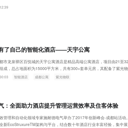
ink燧石技术：以红外技术，筑造低
智联航空：无人机赋能应急救援
12:39
代的智能安防新生态
输行业创新
有了自己的智能化酒店——天宇公寓
都市龙泉驿区百悦城的天宇公寓酒店是精品高端公寓酒店，项目由21至3
组成，总占地面积为15000平方米，共有300+套单元房，其配备了紫光
无线智慧酒店系统。
30:03
智能酒店
成都公寓
紫光物联
气：全面助力酒店提升管理运营效率及住客体验
效管理和自动化领域专家施耐德电气举办了2017年创新峰会-成都站活动
新EcoStruxureTM架构与平台，结合数十年酒店行业丰富经验，集中