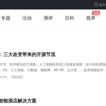
电子
专题
活动
测评
百科
视界
：三大改变带来的开源节流
引导，技术逐步趋于成熟，人工智能应用进入加速发展期，设计的应用场
。5G、人工智能、大数据、物联网、AR VR、云计算……各类智能技术
融，人工智能附能于住宿业时代早已到来，智慧住宿由虚转实。
50:36
智能酒店
智能酒店解决方案