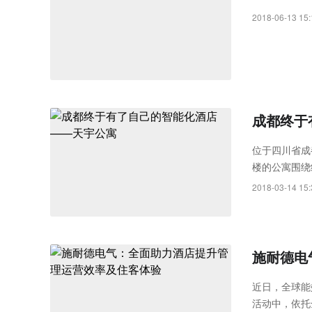
Rayth
2018-06-13 15:
空经济时
成都终于
位于四川省成
楼的公寓围绕
UIOT全屋
2018-03-14 15:
施耐德电
近日，全球能
活动中，依托全