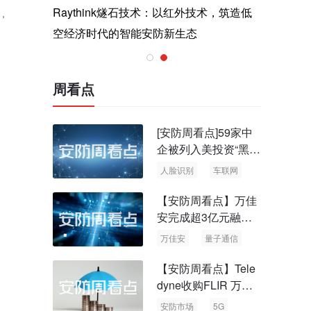
与医疗运
Raythink燧石技术：以红外技术，筑造低
智联航空
，
空经济时代的智能安防新生态
输行业创
周看点
[安防周看点]59家中
企被列入美投资“黑名
单” 中国信通院启动
人脸识别
车联网
可信人脸识别测试
【安防周看点】万佳
安完成超3亿元融资
国内首批量子通信标
万佳安
量子通信
准出台
【安防周看点】Tele
dyne收购FLIR 万物
云新品牌“万御安防”
安防市场
5G