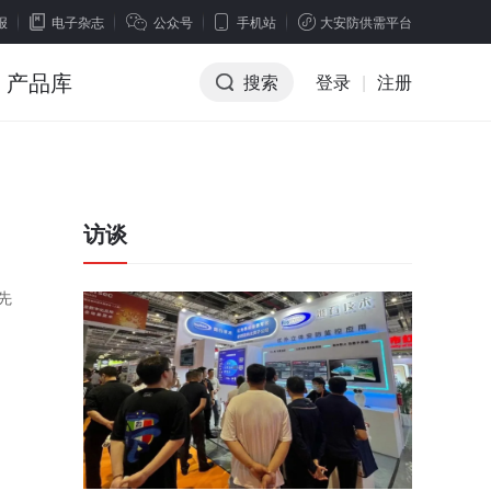
报
电子杂志
公众号
手机站
大安防供需平台
产品库
搜索
登录
|
注册
访谈
先