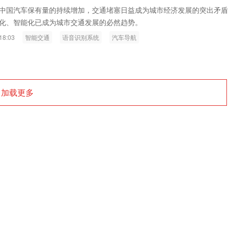
ink燧石技术：以红外技术，筑造低
智联航空：无人机赋能应急救援
中国汽车保有量的持续增加，交通堵塞日益成为城市经济发展的突出矛盾
化、智能化已成为城市交通发展的必然趋势。
代的智能安防新生态
输行业创新
18:03
智能交通
语音识别系统
汽车导航
加载更多