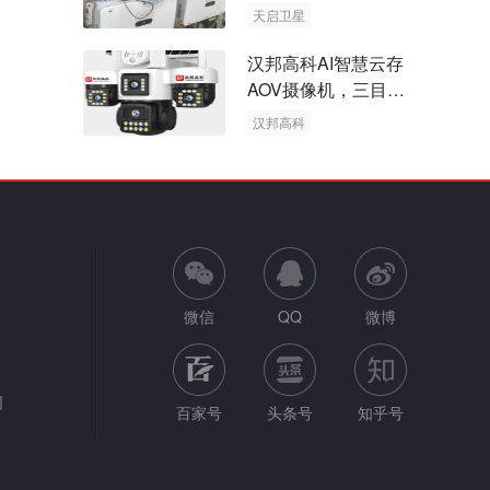
天启卫星
卫星物联网
汉邦高科AI智慧云存
AOV摄像机，三目太
阳能多摄球机
汉邦高科
AOV摄像机
太阳能多摄球机
微信
QQ
微博
网
百家号
头条号
知乎号