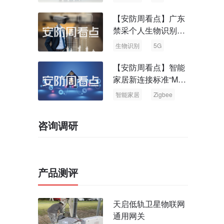
【安防周看点】广东
禁采个人生物识别信
息 中国5G基站占全
生物识别
5G
球70%
【安防周看点】智能
家居新连接标准“Matt
er” Zigbee联盟更名
智能家居
Zigbee
咨询调研
产品测评
天启低轨卫星物联网
通用网关