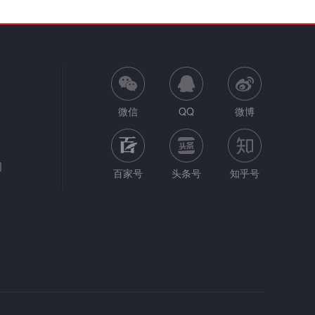
微信
QQ
微博
网
百家号
头条号
知乎号