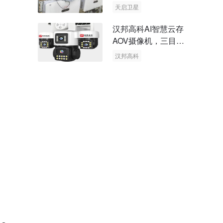
天启卫星
卫星物联网
汉邦高科AI智慧云存
AOV摄像机，三目太
阳能多摄球机
汉邦高科
AOV摄像机
太阳能多摄球机