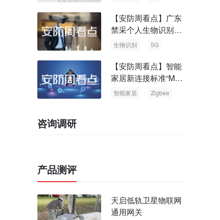
【安防周看点】广东
禁采个人生物识别信
息 中国5G基站占全
生物识别
5G
球70%
【安防周看点】智能
家居新连接标准“Matt
er” Zigbee联盟更名
智能家居
Zigbee
咨询调研
产品测评
天启低轨卫星物联网
通用网关