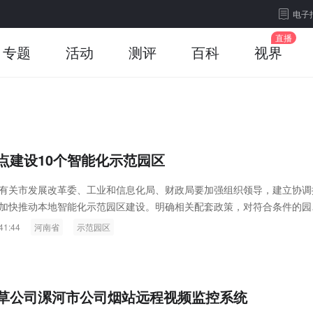
电子
专题
活动
测评
百科
视界
点建设10个智能化示范园区
有关市发展改革委、工业和信息化局、财政局要加强组织领导，建立协调
加快推动本地智能化示范园区建设。明确相关配套政策，对符合条件的园
系统(智能制造公共服务平台)、工业互联网平台、企业智能化改造、企业
41:44
河南省
示范园区
先纳入相关专项资金支持范围。
草公司漯河市公司烟站远程视频监控系统