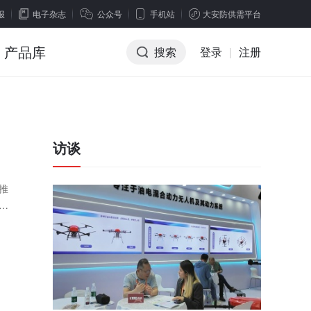
报
电子杂志
公众号
手机站
大安防供需平台
产品库
搜索
登录
|
注册
访谈
推
区
上