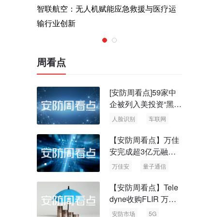
术，筑造低
智联航空：无人机赋能应急救援与医疗运
Rayth
输行业创新
空经济时
周看点
[安防周看点]59家中
企被列入美投资“黑名
单” 中国信通院启动
人脸识别
车联网
可信人脸识别测试
【安防周看点】万佳
安完成超3亿元融资
国内首批量子通信标
万佳安
量子通信
准出台
【安防周看点】Tele
dyne收购FLIR 万物
云新品牌“万御安防”
安防市场
5G