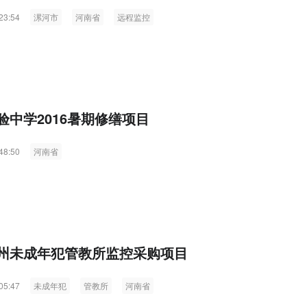
Raythink燧石技术：以红外技
23:54
漯河市
河南省
远程监控
空经济时代的智能安防新生态
验中学2016暑期修缮项目
48:50
河南省
州未成年犯管教所监控采购项目
05:47
未成年犯
管教所
河南省