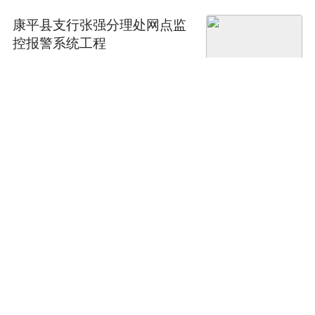
康平县支行张强分理处网点监
控报警系统工程
招标
2015-07-30 17:17:
09
神戎SHR-TIR185R变焦红外
热像仪 森林防火监控报警设
备
产品
2015-05-22 09:18:
53
监控报警联网无线卷帘门离合
传感器XGA-JZMC
产品
2015-05-08 10:44:
44
联网监控报警欣广安有线防宠
物型幕帘红外探测器XGA-HW