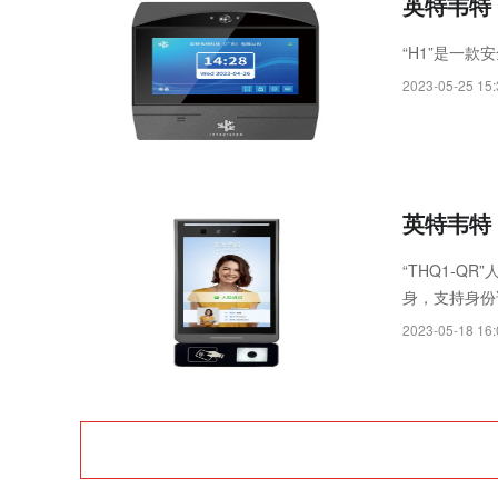
英特韦特 
“H1”是一
2023-05-25 15:
英特韦特 
“THQ1-
身，支持身份
口场所。
2023-05-18 16: