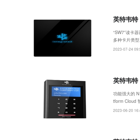
英特韦特 
“SW7”读
多种卡片类型
成本效益的智
2023-07-24 09:
英特韦特 N
功能强大的 N
tform C
足各类现代装
2023-06-20 16:
5英寸高对比