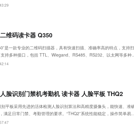
继电器，可实现远程控制和自动化管理。
43:29
二维码读卡器 Q350
350”是一款专业的二维码扫描器，具有快速扫描、准确率高的特点，支持
支持多种接口，包括 TTL、Wiegand、RS485、RS232、以太网等多种
继电器，可实现远程控制和自动化管理。“M350”操
42:14
人脸识别门禁机考勤机 读卡器 人脸平板 THQ2
人脸识别平板采用先进的活体检测人脸识别算法和高精度摄像头，能快速、准
，满足日常门禁、考勤管理的要求。“THQ2”系统性能稳定，操作简单易
的机身，可广泛应用于商业楼宇、机场、学校、工厂、城市综合建筑等重
57:47
是一款值得信赖的智能设备。