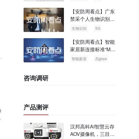
【安防周看点】广东
禁采个人生物识别信
息 中国5G基站占全
生物识别
5G
球70%
【安防周看点】智能
家居新连接标准“Matt
扫
er” Zigbee联盟更名
输
智能家居
Zigbee
咨询调研
产品测评
确
要
汉邦高科AI智慧云存
AOV摄像机，三目太