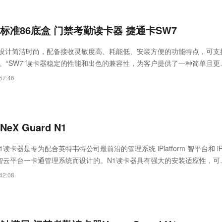
标准86底盒 门禁考勤读卡器 捷通卡SW7
卡器设计简洁时尚，配备接收灵敏度高、耗能低、安装方便的功能特点，可支
。“SW7”读卡器稳定的性能和出色的兼容性，为客户提供了一种简单且更
慧安防解决方案。
57:46
eX Guard N1
1读卡器是专为配合英特韦特公司最前沿的管理系统 iPlatform 智平台和 iP
loud 智云平台一卡通管理系统而设计的。N1读卡器具有强大的安装适应性，可
修的门禁安装要求。N1外观时尚精巧，提供银、黑两款颜色供选择，配以
42:08
度液晶显示屏和12个灵敏的触摸键，给用户带来流畅的使用体验。