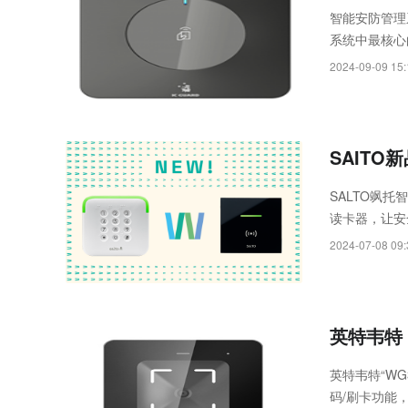
Rayth
智能安防管理
系统中最核心
空经济时
2024-09-09 15:
SAITO
SALTO飒托
读卡器，让安
2024-07-08 09:
英特韦特 
英特韦特“W
码/刷卡功能，