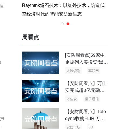
与医疗运
Raythink燧石技术：以红外技术，筑造低
智联航空
理
空经济时代的智能安防新生态
输行业创
周看点
[安防周看点]59家中
企被列入美投资“黑名
璃
单” 中国信通院启动
人脸识别
车联网
可信人脸识别测试
【安防周看点】万佳
安完成超3亿元融资
国内首批量子通信标
万佳安
量子通信
准出台
【安防周看点】Tele
dyne收购FLIR 万物
持扫
云新品牌“万御安防”
输
安防市场
5G