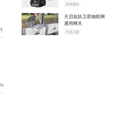
阳能多摄球机
汉邦高科
AOV摄像机
天启低轨卫星物联网
太阳能多摄球机
通用网关
持
天启卫星
具
卫星物联网
la
满
2.