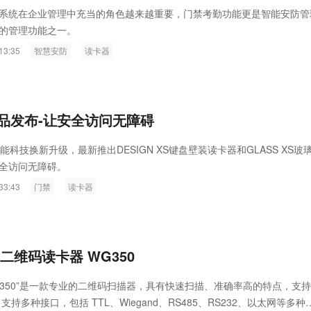
ink燧石技术：以红外技术，筑造低
智联航空：无人机赋能应急救援
系统在企业管理中充当的角色越来越重要，门禁考勤功能更是智能安防管
的管理功能之一。
代的智能安防新生态
输行业创新
13:35
智慧安防
读卡器
新品发布-让安全访问无障碍
智能科技换新升级，最新推出DESIGN XS键盘壁装读卡器和GLASS XS玻
全访问无障碍。
33:43
门禁
读卡器
二维码读卡器 WG350
G350”是一款专业的二维码扫描器，具有快速扫描、准确率高的特点，支
支持多种接口，包括 TTL、Wiegand、RS485、RS232、以太网等多种