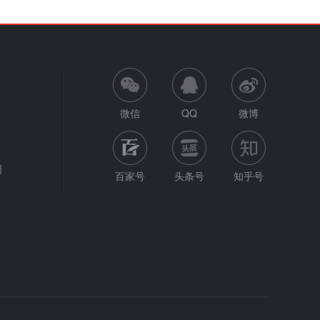
微信
QQ
微博
网
百家号
头条号
知乎号