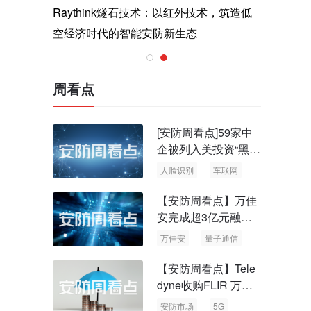
与医疗运
Raythink燧石技术：以红外技术，筑造低
智联航空
空经济时代的智能安防新生态
输行业创
周看点
[安防周看点]59家中
企被列入美投资“黑名
单” 中国信通院启动
人脸识别
车联网
可信人脸识别测试
【安防周看点】万佳
安完成超3亿元融资
国内首批量子通信标
万佳安
量子通信
准出台
【安防周看点】Tele
dyne收购FLIR 万物
云新品牌“万御安防”
安防市场
5G