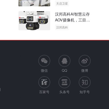
天启卫星
卫星物联网
汉邦高科AI智慧云存
AOV摄像机，三目太
阳能多摄球机
汉邦高科
AOV摄像机
太阳能多摄球机
微信
QQ
微博
网
百家号
头条号
知乎号