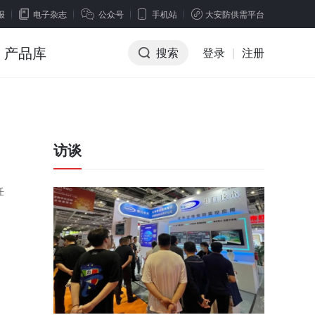
报
电子杂志
公众号
手机站
大安防供需平台
产品库
搜索
登录
|
注册
访谈
任