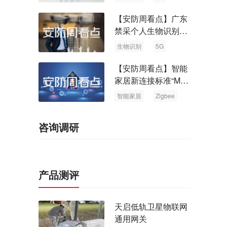
【安防周看点】广东
禁采个人生物识别信
息 中国5G基站占全
生物识别
5G
球70%
【安防周看点】智能
家居新连接标准“Matt
er” Zigbee联盟更名
智能家居
Zigbee
咨询调研
产品测评
天启低轨卫星物联网
通用网关