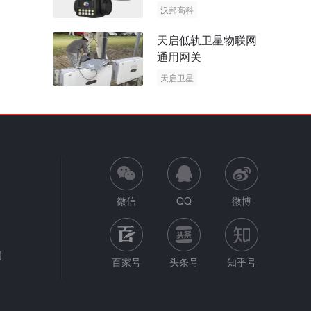
阳能多摄球机
汉邦高科
AOV摄像机
天启低轨卫星物联网
太阳能多摄球机
通用网关
天启卫星
卫星物联网
微信
QQ
微博
网
百家号
头条号
知乎号