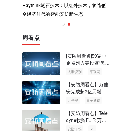
与医疗运
Raythink燧石技术：以红外技术，筑造低
智联航空
空经济时代的智能安防新生态
输行业创
周看点
[安防周看点]59家中
企被列入美投资“黑名
单” 中国信通院启动
人脸识别
车联网
可信人脸识别测试
【安防周看点】万佳
安完成超3亿元融资
国内首批量子通信标
万佳安
量子通信
准出台
【安防周看点】Tele
dyne收购FLIR 万物
云新品牌“万御安防”
安防市场
5G