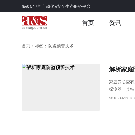
a&s专业的自动化&安全生态服务平台
首页
资讯
首页
>
标签
>
防盗预警技术
解析家庭
家庭安防应有
探测器，其特
现。
2010-08-13 16: