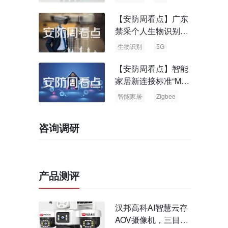
【安防周看点】广东
禁采个人生物识别信
息 中国5G基站占全
生物识别
5G
球70%
【安防周看点】智能
家居新连接标准“Matt
er” Zigbee联盟更名
智能家居
Zigbee
咨询调研
产品测评
汉邦高科AI智慧云存
AOV摄像机，三目太